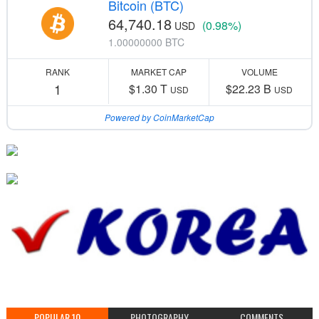
Bitcoin (BTC)
64,740.18
(0.98%)
USD
1.00000000 BTC
RANK
MARKET CAP
VOLUME
1
$1.30 T
$22.23 B
USD
USD
Powered by CoinMarketCap
POPULAR 10
PHOTOGRAPHY
COMMENTS