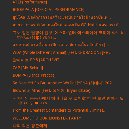
ATE! [Performance]
BOOMPALA [OFFICIAL PERFORMANCE]
ยูนิโคล่ เปิดตัวกิจกรรมสร้างแรงบันดาลใจด้านอาชีพเพ...
ฮาย อาภาพร ปล่อยเพลงใหม่ ฉลองเปิด GO Hotel นครสวรรค์
그새 정든 달팽이 친구 [에스파 윈터 에스콰이어 코리아 화보 비
하인드 (aespa WINT...
สงกรานต์ แรลลี่ สนุก เปียก สาด มัดรวมในคลิปเดียว [...
WDA (Whole Different Animal) (Feat. G-DRAGON) [Per...
앜아이브 EP.5 [ARCH·IVE]
ZAP [MV Behind]
BUMPA [Dance Practice]
So Near Yet So Far, Another Wo2ld! [YENA (최예나) 202...
Blow Your Mind (Feat. 식케이, Bryan Chase)
지마니의 눈동자에서 헤어나올 수 없어🙈 한 번 보면 반하게 될
거야 naya❤️ a-ey...
From the Greatest Contenders to Potential Eliminat...
WELCOME TO OUR MONSTER PARTY
나의 작은 청춘에게