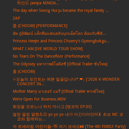
하인드 (aespa NINGN...
The day when Seong Hui ju became the royal family ...
ZAP
춤 (CHOOM) [PERFORMANCE]
อัพ ภูมิพัฒน์ แท็กทีมแฟนคลับบุกแม็คโคร ต้อนรับซีซั...
Princess Heejin and Princess Choerry’s Gyeongbokgu...
WHAT I AM [IVE WORLD TOUR SHOW]
No Tears On The Dancefloor {Performance]
The Odyssey มหากาพย์โอดิสซี [Official Trailer ซับไทย]
춤 (CHOOM)
⊹오늘의 포인트는 예쁜 얼굴입니다*.❤︎₊ ['2026 K-WONDER
CONCERT IN...
Mother Marry มาเธอร์ แมรี่ [Oficial Trailer พากย์ไทย]
We’re Open For Business.MOV
화장을 모르느냐 하지 마시고 [탱코덕 EP.03]
열정 열정 열쩡💪🏻 yo yo yo 내가 이긴다아앗!!!🤸 초보 MC 코
코와 함께하는...
자 르세라핌 어린이들~👋 여기 보세요📸 [The 4th FIMILY Party]