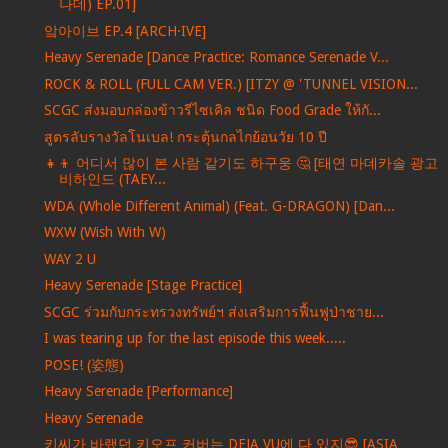
나데) EP.01]
앜아이브 EP.4 [ARCH·IVE]
Heavy Serenade [Dance Practice: Romance Serenade V...
ROCK & ROLL (FULL CAM VER.) [ITZY @ 'TUNNEL VISION...
SCGC ส่งมอบกล่องข้าวรีไซเคิล ชนิด Food Grade ให้กั...
สูตรลับรางวัลโนเบล! กระตุ้นกลไกย้อนวัย 10 ปี
👧👦 어디서 많이 본 사람 같기도 하구웅 🤔 [태연 마데카솔 광고
비하인드 (TAEY...
WDA (Whole Different Animal) (Feat. G-DRAGON) [Dan...
WXW (Wish With W)
WAY 2 U
Heavy Serenade [Stage Practice]
SCGC ร่วมกับกระทรวงทรัพย์ฯ ส่งเสริมการฟื้นฟูป่าชาย...
I was tearing up for the last episode this week.....
POSE! (姿態)
Heavy Serenade [Performance]
Heavy Serenade
키씨가 바랬던 키오프 커버는 DEJA VU에 다 있지😎 [ASIA