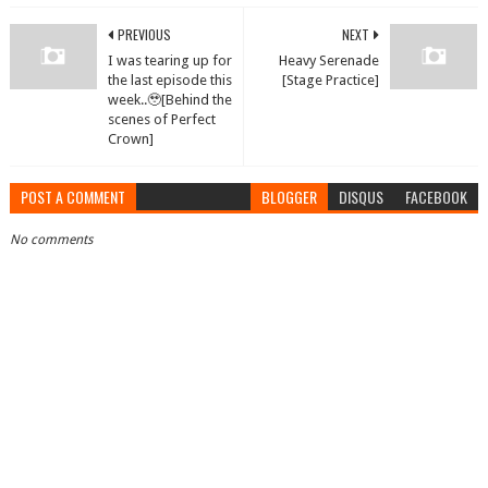
PREVIOUS
NEXT
I was tearing up for
Heavy Serenade
the last episode this
[Stage Practice]
week..🥹[Behind the
scenes of Perfect
Crown]
POST A COMMENT
BLOGGER
DISQUS
FACEBOOK
No comments