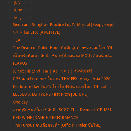
►
July
(205)
►
June
(156)
▼
May
(122)
Sieun and Songhwa Practice Log📝 Musical [Seopyeonje]
앜아이브 EP.6 [ARCH·IVE]
TEA
The Death of Robin Hood บันทึกสุดท้ายของจอมโจร [Of...
เซ็นทรัลพัฒนา จับมือ ซัน กรุ๊ป ลงนาม MOU เดินหน้าศ...
ICARUS
[EP.05] 햇살 언니☀️ | Kei(케이) | 한잔하씬🍾
CPF ต้อนรับนายกฯ ในงาน THAIFEX–Anuga Asia 2026
Disclosure Day วันเปิดโปงไขปริศนาลวงโลก [Official ...
LEESEO X LG TWINS First Pitch [BEHIND]
One day
สระบุรีแซนด์บ็อกซ์ จับมือ SCGC Thai-Denmark CP-MEI...
RED WINE [DANCE PERFORMANCE]
The Furious คนเดือดระห่ำ [Official Trailer ซับไทย]