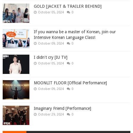
GOLD [JACKET & TRAILER BEHIND]
October 05, 2024
0
If you wanna be a master of Korean, join our
Intensive Korean Language Class!
October 09, 2024
0
I didn't cry [IU TV]
October 05, 2024
0
MOONLIT FLOOR [Official Performance]
October 09, 2024
0
Imaginary Friend [Performance]
October 29, 2024
0