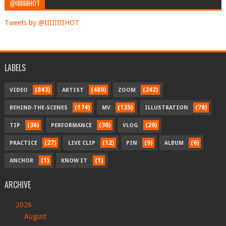
@IIIIIIIIHOT
Tweets by @IIIIIIIIHOT
LABELS
(843)
(489)
(242)
VIDEO
ARTIST
ZOOM
(174)
(135)
(78)
BEHIND-THE-SCENES
MV
ILLUSTRATION
(36)
(30)
(29)
TIP
PERFORMANCE
VLOG
(27)
(12)
(9)
(6)
PRACTICE
LIVE CLIP
PIN
ALBUM
(1)
(1)
ANCHOR
KNOW IT
ARCHIVE
▼
2026
(711)
►
August
(11)