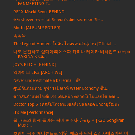
FANMEETING T...
REI X Miseki Seoul BEHIND
⭐️First-ever reveal of Se-eun's diet secrets⭐️ [Se...
Motto [ALBUM SPOILER]
똑똑똑
The Legend Hunters โมจิน โคตรคนล่าสุสาน [Official ...
나도 운전하고 싶다아🚘[에스파 카리나 케이카 비하인드 (aespa
KARINA K Ca...
JOY's PITCH [BEHIND]
앜아이브 EP.3 [ARCH·IVE]
Never underestimate a ballerina…🫣
ศูนย์กันก่อนท่วม จุฬาฯ เปิดเวที Water Economy ชี้น...
ชาวสันกำแพงไอเดียเจ๋ง เดินหน้า ตลาดใบไม้แลกไข่ ลดเ...
Doctor Top 5 รหัสลับโกงอายุเซลล์! ปลดล็อค ยาอายุวัฒนะ
It’s Me [Performance]
물 대포와 함께 돌아온 썸머 퀸✧٩(•́⌄•́๑)و ✧ [K2O Songkran
Music...
호랑이 공주 애티튜드로 앙🐯 [에스파 닝닝 엘리자베스아덴 비