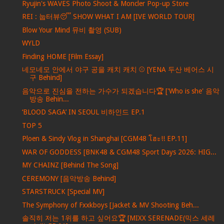
Ryujin's WAVES Photo Shoot & Moncler Pop-up Store
REI : 눕터뷰😴 SHOW WHAT I AM [IVE WORLD TOUR]
Blow Your Mind 뮤비 촬영 (SUB)
WYLD
Finding HOME [Film Essay]
네모네모 안에서 야구 공을 캐치 캐치 ⚾ [YENA 두산 베어스 시
구 Behind]
음악으로 진심을 전하는 가수가 되겠습니다🏆 ['Who is she' 음악
방송 Behin...
‘BLOOD SAGA’ IN SEOUL 비하인드 EP.1
TOP 5
Ploen & Sindy Vlog in Shanghai [CGM48 โฮะ!! EP.11]
WAR OF GODDESS [BNK48 & CGM48 Sport Days 2026: HIG...
MY CHAINZ [Behind The Song]
CEREMONY [음악방송 Behind]
STARSTRUCK [Special MV]
The Symphony of Fxxkboys [Jacket & MV Shooting Beh...
솔직히 저는 1위를 하고 싶어요🏆 [MIXX SERENADE(믹스 세레