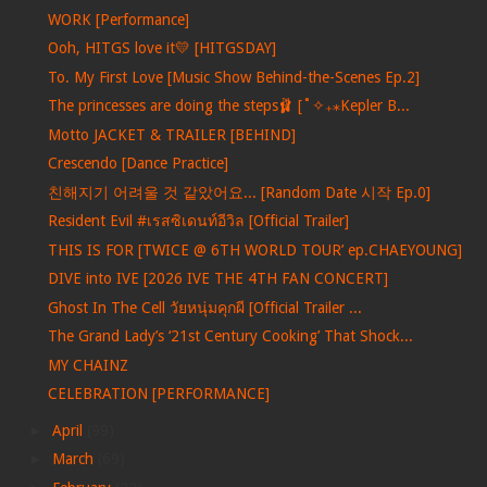
WORK [Performance]
Ooh, HITGS love it💛 [HITGSDAY]
To. My First Love [Music Show Behind-the-Scenes Ep.2]
The princesses are doing the steps🩰 [˚✧₊⁎Kepler B...
Motto JACKET & TRAILER [BEHIND]
Crescendo [Dance Practice]
친해지기 어려울 것 같았어요... [Random Date 시작 Ep.0]
Resident Evil #เรสซิเดนท์อีวิล [Official Trailer]
THIS IS FOR [TWICE @ 6TH WORLD TOUR’ ep.CHAEYOUNG]
DIVE into IVE [2026 IVE THE 4TH FAN CONCERT]
Ghost In The Cell วัยหนุ่มคุกผี [Official Trailer ...
The Grand Lady’s ‘21st Century Cooking’ That Shock...
MY CHAINZ
CELEBRATION [PERFORMANCE]
►
April
(99)
►
March
(69)