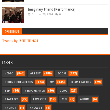
Imaginary Friend [Performance]
October 29, 2024
0
@IIIIIIIIHOT
Tweets by @IIIIIIIIHOT
LABELS
(843)
(489)
(242)
VIDEO
ARTIST
ZOOM
(174)
(135)
(79)
BEHIND-THE-SCENES
MV
ILLUSTRATION
(36)
(30)
(29)
TIP
PERFORMANCE
VLOG
(27)
(12)
(9)
(6)
PRACTICE
LIVE CLIP
PIN
ALBUM
(1)
(1)
ANCHOR
KNOW IT