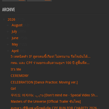
ARCHIVE
▼
2026
(712)
►
August
(12)
►
July
(205)
►
June
(156)
►
May
(122)
▼
April
(99)
5 เทคนิคทำ IF สูตรคนขี้เกียจ! ไม่ทรมาน รีดไขมันได้...
กทม. และ CPF ร่วมยกระดับสวนลุมฯ 100 ปี สู่พื้นที่ส...
It’s Me
CEREMONY
CELEBRATION [Dance Practice: Moving ver.]
Girl
우리도 여자야૮ ᴗ͈ˬᴗ͈ෆა [Don't mind me - Special Video Sh...
Masters of the Universe [Official Trailer ซับไทย]
สงขลา–ซีพีเอฟ ผนึกพลังจัด CPF RUN FOR CHARITY 2026...