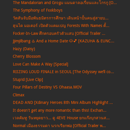
The Mandalorian and Grogu แมนดาลอเรี่ยนและโกรกู [O...
The Symphony of Fxxkboys
วัตสันจับมือพันธมิตรการศึกษา เดินหน้าปั้นคนสู่สายบ...
ฮุนได มอเตอร์ เปิดตัวแคมเปญ Forests With Names ตั้...
Focker-In-Law ศึกครอบครัวตัวแสบ [Official Trailer ...
Jjimjilbang ♨️ And a Home Date 🐶💕 [KAZUHA & EUNC...
Hazy (Daisy)
Cherry Blossom
Love Can Make A Way [Special]
RIIZING LOUD FINALE in SEOUL [The Odyssey we’ll co...
Stup!d [Live Clip]
Four Pillars of Destiny VS Ohaasa.MOV
Climax
DEAD AND [Xdinary Heroes 8th Mini Album Highlight ...
It doesn't get any more romantic than this! Exchan...
เวลคัมทู วันหยุดยาว... ดู 4EVE House ยกแก๊งบุกสวนส...
Normal เมืองธรรมดา นรกเรียกพ่อ [Official Trailer พ...