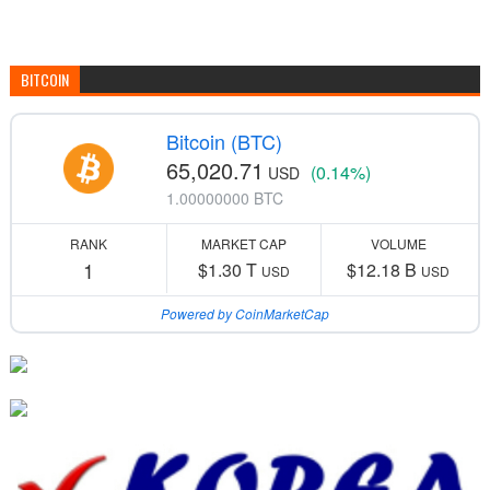
BITCOIN
Bitcoin (BTC)
65,020.71
(0.14%)
USD
1.00000000 BTC
RANK
MARKET CAP
VOLUME
1
$1.30 T
$12.18 B
USD
USD
Powered by CoinMarketCap