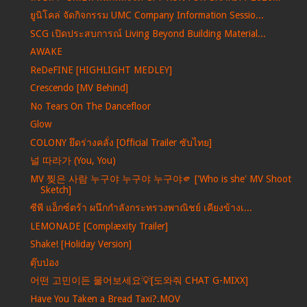
ยูนิโคล่ จัดกิจกรรม UMC Company Information Sessio...
SCG เปิดประสบการณ์ Living Beyond Building Material...
AWAKE
ReDeFINE [HIGHLIGHT MEDLEY]
Crescendo [MV Behind]
No Tears On The Dancefloor
Glow
COLONY ยึดร่างคลั่ง [Official Trailer ซับไทย]
널 따라가 (You, You)
MV 찢은 사람 누구야 누구야 누구야🫵 ['Who is she' MV Shoot
Sketch]
ซีพี แอ็กซ์ตร้า ผนึกกำลังกระทรวงพาณิชย์ เคียงข้างเ...
LEMONADE [Complæxity Trailer]
Shake! [Holiday Version]
ตุ๊บป่อง
어떤 고민이든 물어보세요💡[도와줘 CHAT G-MIXX]
Have You Taken a Bread Taxi?.MOV