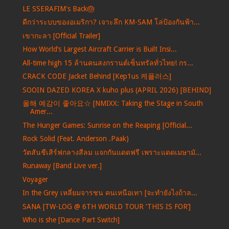
LE SSERAFIM's Back🎂
ดีกว่าระบบของอเมริกา? เจาะลึก KM-SAM โล่ป้องกันฟ้า...
เขากะลา [Official Trailer]
How World’s Largest Aircraft Carrier is Built Insi...
All-time high 15 ล้านคนสงกรานต์เซ็นทรัลทั่วไทย! กร...
CRACK CODE Jacket Behind [Kep1us 케플러스]
SOOIN DAZED KOREA X kuho plus (APRIL 2026) [BEHIND]
올해 예감이 좋아요☆ [NMIXX: Taking the Stage in South
Amer...
The Hunger Games: Sunrise on the Reaping [Official...
Rock Solid (Feat. Anderson .Paak)
วัตสันชีเสิร์ฟกลางสีลม แจกกันแดดฟรี เพราะแดดเมษามั...
Runaway [Band Live ver.]
Voyager
In the Grey เหลี่ยมจารชน คนเหนือเทา [จะทำยังไงถ้าล...
SANA [TW-LOG @ 6TH WORLD TOUR ‘THIS IS FOR’]
Who is she [Dance Part Switch]