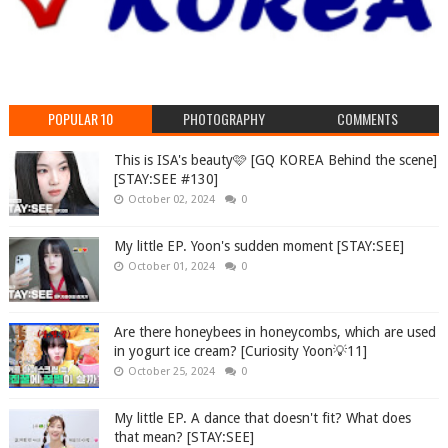
POPULAR 10
PHOTOGRAPHY
COMMENTS
This is ISA's beauty🩷 [GQ KOREA Behind the scene]
[STAY:SEE #130]
October 02, 2024
0
My little EP. Yoon's sudden moment [STAY:SEE]
October 01, 2024
0
Are there honeybees in honeycombs, which are used
in yogurt ice cream? [Curiosity Yoon💡11]
October 25, 2024
0
My little EP. A dance that doesn't fit? What does
that mean? [STAY:SEE]