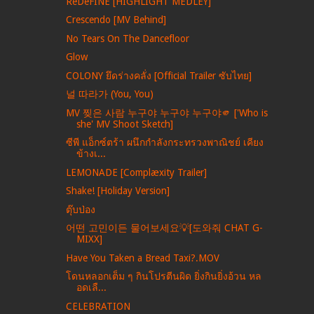
ReDeFINE [HIGHLIGHT MEDLEY]
Crescendo [MV Behind]
No Tears On The Dancefloor
Glow
COLONY ยึดร่างคลั่ง [Official Trailer ซับไทย]
널 따라가 (You, You)
MV 찢은 사람 누구야 누구야 누구야🫵 ['Who is
she' MV Shoot Sketch]
ซีพี แอ็กซ์ตร้า ผนึกกำลังกระทรวงพาณิชย์ เคียง
ข้างเ...
LEMONADE [Complæxity Trailer]
Shake! [Holiday Version]
ตุ๊บป่อง
어떤 고민이든 물어보세요💡[도와줘 CHAT G-
MIXX]
Have You Taken a Bread Taxi?.MOV
โดนหลอกเต็ม ๆ กินโปรตีนผิด ยิ่งกินยิ่งอ้วน หล
อดเลื...
CELEBRATION