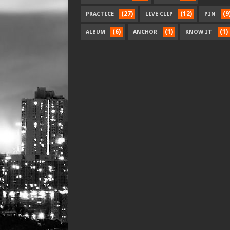
(27)
(12)
(9
PRACTICE
LIVE CLIP
PIN
(6)
(1)
(1)
ALBUM
ANCHOR
KNOW IT