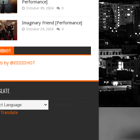
Performance]
October 09, 2024
0
Imaginary Friend [Performance]
October 29, 2024
0
IIIIHOT
s by @IIIIIIIIHOT
LATE
Powered by
Translate