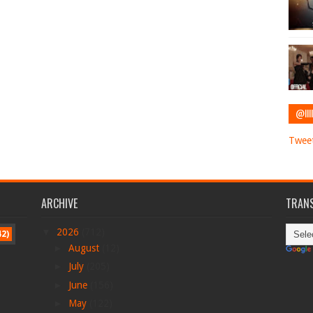
@IIII
Tweet
ARCHIVE
TRANS
▼
2026
(712)
42)
►
August
(12)
►
July
(205)
►
June
(156)
►
May
(122)