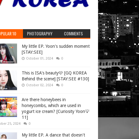
PULAR 10
PHOTOGRAPHY
COMMENTS
My little EP. Yoon's sudden moment
[STAY:SEE]
October 01, 2024
0
This is ISA's beauty🩷 [GQ KOREA
Behind the scene] [STAY:SEE #130]
October 02, 2024
0
Are there honeybees in
honeycombs, which are used in
yogurt ice cream? [Curiosity Yoon💡
11]
ober 25, 2024
0
My little EP. A dance that doesn't