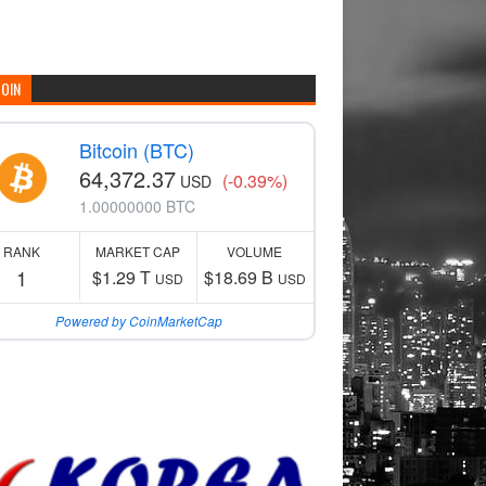
COIN
Bitcoin (BTC)
64,372.37
(-0.39%)
USD
1.00000000 BTC
RANK
MARKET CAP
VOLUME
1
$1.29 T
$18.69 B
USD
USD
Powered by CoinMarketCap