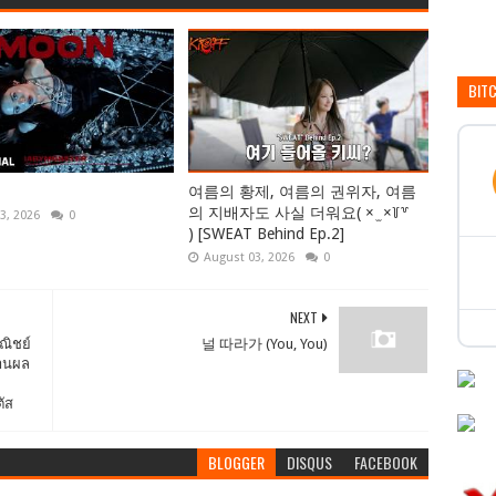
BIT
여름의 황제, 여름의 권위자, 여름
의 지배자도 사실 더워요( × ̫ ×꒦꒷
3, 2026
0
) [SWEAT Behind Ep.2]
August 03, 2026
0
NEXT
ณิชย์
널 따라가 (You, You)
วานผล
ัส
BLOGGER
DISQUS
FACEBOOK