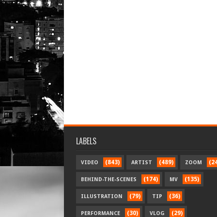
LABELS
(843)
(489)
(2
VIDEO
ARTIST
ZOOM
(174)
(135)
BEHIND-THE-SCENES
MV
(79)
(36)
ILLUSTRATION
TIP
(30)
(29)
PERFORMANCE
VLOG