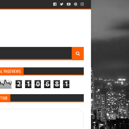
AL PAGEVIEWS
2
1
0
6
8
1
/THB