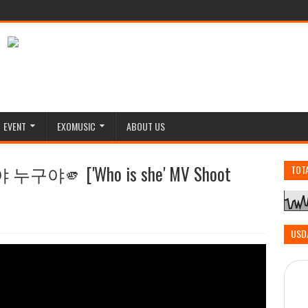
EVENT
EXOMUSIC
ABOUT US
🫵 ['Who is she' MV Shoot
TOT
USD