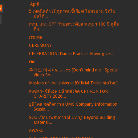
▼
April
(99)
)
5 เทคนิคทำ IF สูตรคนขี้เกียจ! ไม่ทรมาน รีดไข
มันได้...
กทม. และ CPF ร่วมยกระดับสวนลุมฯ 100 ปี สู่พื้น
ที่ส...
It’s Me
CEREMONY
CELEBRATION [Dance Practice: Moving ver.]
Girl
우리도 여자야૮ ᴗ͈ˬᴗ͈ෆა [Don't mind me - Special
Video Sh...
Masters of the Universe [Official Trailer ซับไทย]
สงขลา–ซีพีเอฟ ผนึกพลังจัด CPF RUN FOR
CHARITY 2026...
ยูนิโคล่ จัดกิจกรรม UMC Company Information
Sessio...
SCG เปิดประสบการณ์ Living Beyond Building
Material...
AWAKE