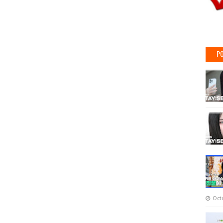
PO
Oct