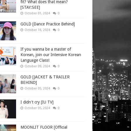
fit? What does that mean?
[STAY:SEE]
October 01, 2024
0
GOLD [Dance Practice Behind]
October 16, 2024
0
If you wanna be a master of
Korean, join our Intensive Korean
Language Class!
October 09, 2024
0
GOLD [JACKET & TRAILER
BEHIND]
October 05, 2024
0
I didn't cry [IU TV]
October 05, 2024
0
MOONLIT FLOOR [Official