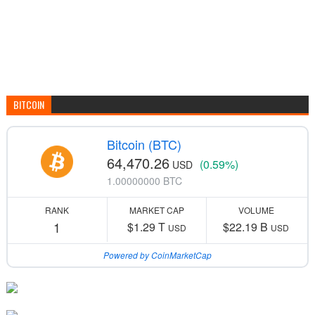
BITCOIN
Bitcoin (BTC)
64,470.26
(0.59%)
USD
1.00000000 BTC
RANK
MARKET CAP
VOLUME
1
$1.29 T
$22.19 B
USD
USD
Powered by CoinMarketCap