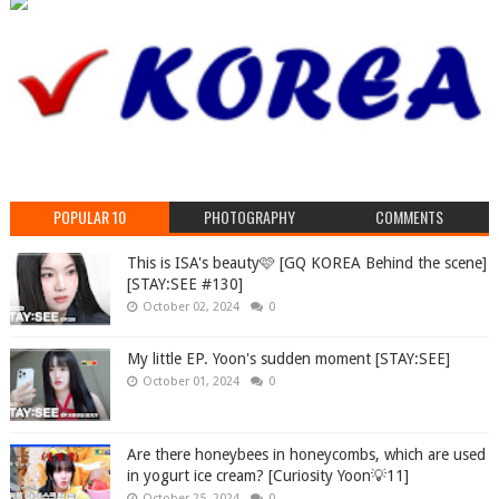
POPULAR 10
PHOTOGRAPHY
COMMENTS
This is ISA's beauty🩷 [GQ KOREA Behind the scene]
[STAY:SEE #130]
October 02, 2024
0
My little EP. Yoon's sudden moment [STAY:SEE]
October 01, 2024
0
Are there honeybees in honeycombs, which are used
in yogurt ice cream? [Curiosity Yoon💡11]
October 25, 2024
0