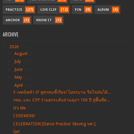
(27)
(12)
(9)
(6)
PRACTICE
LIVE CLIP
PIN
ALBUM
(1)
(1)
ANCHOR
KNOW IT
ARCHIVE
▼
2026
(709)
►
August
(9)
►
July
(205)
►
June
(156)
►
May
(122)
▼
April
(99)
5 เทคนิคทำ IF สูตรคนขี้เกียจ! ไม่ทรมาน รีดไขมันได้...
กทม. และ CPF ร่วมยกระดับสวนลุมฯ 100 ปี สู่พื้นที่ส...
It’s Me
CEREMONY
CELEBRATION [Dance Practice: Moving ver.]
Girl