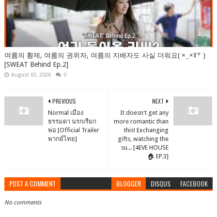
여름의 황제, 여름의 권위자, 여름의 지배자도 사실 더워요( × ̫ ×꒦꒷ )
[SWEAT Behind Ep.2]
August 03, 2026
0
PREVIOUS
NEXT
Normal เมือง
It doesn't get any
ธรรมดา นรกเรียก
more romantic than
พ่อ [Official Trailer
this! Exchanging
พากย์ไทย]
gifts, watching the
su... [4EVE HOUSE
🏠 EP.3]
POST A COMMENT
BLOGGER
DISQUS
FACEBOOK
No comments