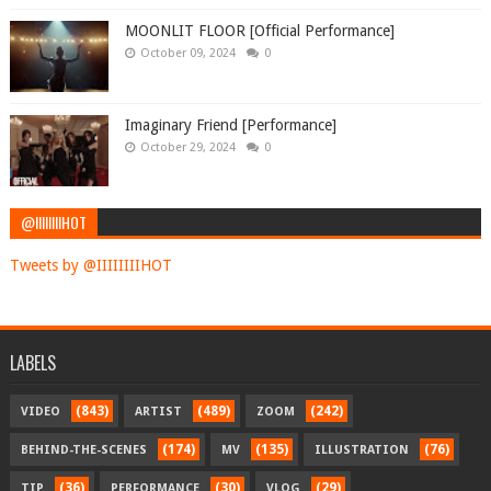
MOONLIT FLOOR [Official Performance]
October 09, 2024
0
Imaginary Friend [Performance]
October 29, 2024
0
@IIIIIIIIHOT
Tweets by @IIIIIIIIHOT
LABELS
(843)
(489)
(242)
VIDEO
ARTIST
ZOOM
(174)
(135)
(76)
BEHIND-THE-SCENES
MV
ILLUSTRATION
(36)
(30)
(29)
TIP
PERFORMANCE
VLOG