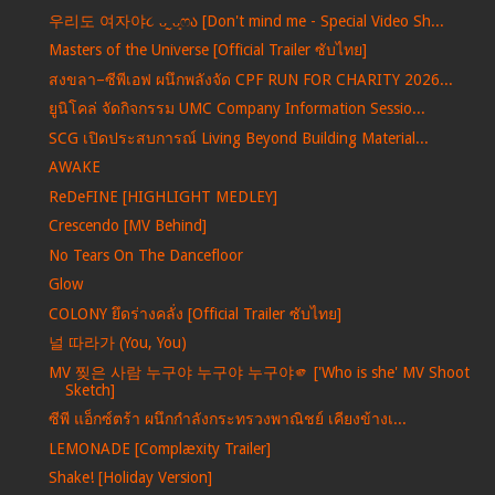
우리도 여자야૮ ᴗ͈ˬᴗ͈ෆა [Don't mind me - Special Video Sh...
Masters of the Universe [Official Trailer ซับไทย]
สงขลา–ซีพีเอฟ ผนึกพลังจัด CPF RUN FOR CHARITY 2026...
ยูนิโคล่ จัดกิจกรรม UMC Company Information Sessio...
SCG เปิดประสบการณ์ Living Beyond Building Material...
AWAKE
ReDeFINE [HIGHLIGHT MEDLEY]
Crescendo [MV Behind]
No Tears On The Dancefloor
Glow
COLONY ยึดร่างคลั่ง [Official Trailer ซับไทย]
널 따라가 (You, You)
MV 찢은 사람 누구야 누구야 누구야🫵 ['Who is she' MV Shoot
Sketch]
ซีพี แอ็กซ์ตร้า ผนึกกำลังกระทรวงพาณิชย์ เคียงข้างเ...
LEMONADE [Complæxity Trailer]
Shake! [Holiday Version]