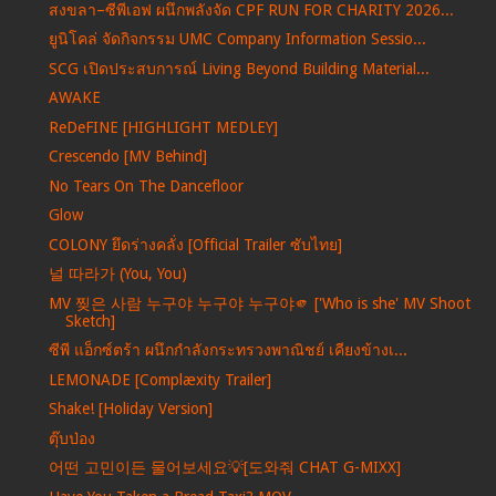
สงขลา–ซีพีเอฟ ผนึกพลังจัด CPF RUN FOR CHARITY 2026...
ยูนิโคล่ จัดกิจกรรม UMC Company Information Sessio...
SCG เปิดประสบการณ์ Living Beyond Building Material...
AWAKE
ReDeFINE [HIGHLIGHT MEDLEY]
Crescendo [MV Behind]
No Tears On The Dancefloor
Glow
COLONY ยึดร่างคลั่ง [Official Trailer ซับไทย]
널 따라가 (You, You)
MV 찢은 사람 누구야 누구야 누구야🫵 ['Who is she' MV Shoot
Sketch]
ซีพี แอ็กซ์ตร้า ผนึกกำลังกระทรวงพาณิชย์ เคียงข้างเ...
LEMONADE [Complæxity Trailer]
Shake! [Holiday Version]
ตุ๊บป่อง
어떤 고민이든 물어보세요💡[도와줘 CHAT G-MIXX]