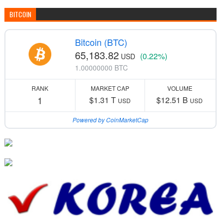
BITCOIN
Bitcoin (BTC)
65,183.82
(0.22%)
USD
1.00000000 BTC
RANK
MARKET CAP
VOLUME
1
$1.31 T
$12.51 B
USD
USD
Powered by CoinMarketCap