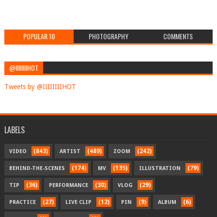
POPULAR 10
PHOTOGRAPHY
COMMENTS
@IIIIIIIIHOT
Tweets by @IIIIIIIIHOT
LABELS
(843)
(489)
(242)
VIDEO
ARTIST
ZOOM
(174)
(135)
(79)
BEHIND-THE-SCENES
MV
ILLUSTRATION
(36)
(30)
(29)
TIP
PERFORMANCE
VLOG
(27)
(12)
(9)
(6)
PRACTICE
LIVE CLIP
PIN
ALBUM