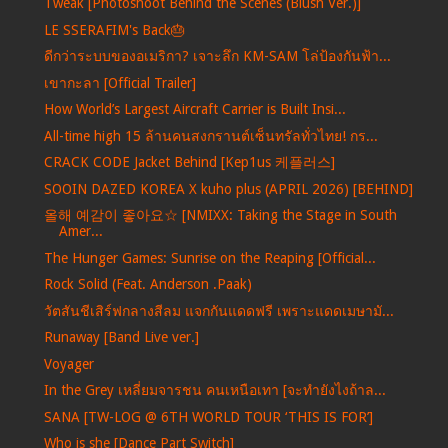
Tweak [Photoshoot Behind the Scenes (Blush Ver.)]
LE SSERAFIM's Back🎂
ดีกว่าระบบของอเมริกา? เจาะลึก KM-SAM โล่ป้องกันฟ้า...
เขากะลา [Official Trailer]
How World’s Largest Aircraft Carrier is Built Insi...
All-time high 15 ล้านคนสงกรานต์เซ็นทรัลทั่วไทย! กร...
CRACK CODE Jacket Behind [Kep1us 케플러스]
SOOIN DAZED KOREA X kuho plus (APRIL 2026) [BEHIND]
올해 예감이 좋아요☆ [NMIXX: Taking the Stage in South
Amer...
The Hunger Games: Sunrise on the Reaping [Official...
Rock Solid (Feat. Anderson .Paak)
วัตสันชีเสิร์ฟกลางสีลม แจกกันแดดฟรี เพราะแดดเมษามั...
Runaway [Band Live ver.]
Voyager
In the Grey เหลี่ยมจารชน คนเหนือเทา [จะทำยังไงถ้าล...
SANA [TW-LOG @ 6TH WORLD TOUR ‘THIS IS FOR’]
Who is she [Dance Part Switch]