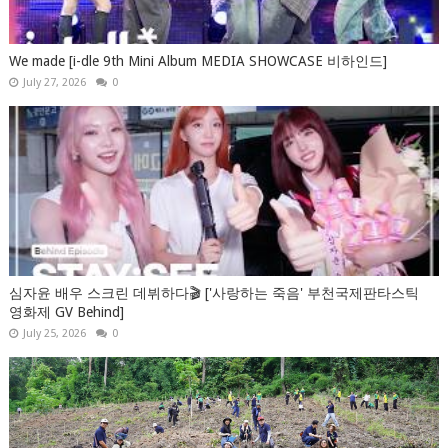
We made [i-dle 9th Mini Album MEDIA SHOWCASE 비하인드]
July 27, 2026
0
심자윤 배우 스크린 데뷔하다🎬 ['사랑하는 죽음' 부천국제판타스틱
영화제 GV Behind]
July 25, 2026
0