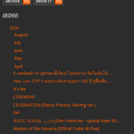
(1)
(1)
ANCHOR
KNOW IT
ARCHIVE
▼
2026
(712)
►
August
(12)
►
July
(205)
►
June
(156)
►
May
(122)
▼
April
(99)
5 เทคนิคทำ IF สูตรคนขี้เกียจ! ไม่ทรมาน รีดไขมันได้...
กทม. และ CPF ร่วมยกระดับสวนลุมฯ 100 ปี สู่พื้นที่ส...
It’s Me
CEREMONY
CELEBRATION [Dance Practice: Moving ver.]
Girl
우리도 여자야૮ ᴗ͈ˬᴗ͈ෆა [Don't mind me - Special Video Sh...
Masters of the Universe [Official Trailer ซับไทย]