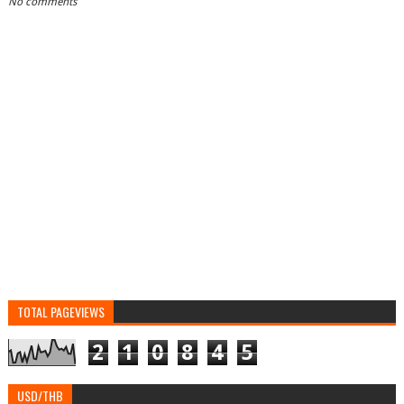
No comments
TOTAL PAGEVIEWS
2
1
0
8
4
5
USD/THB