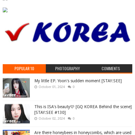
POPULAR 10
PHOTOGRAPHY
COMMENTS
My little EP. Yoon's sudden moment [STAY:SEE]
October 01, 2024
0
This is ISA's beauty🩷 [GQ KOREA Behind the scene]
[STAY:SEE #130]
October 02, 2024
0
Are there honeybees in honeycombs, which are used