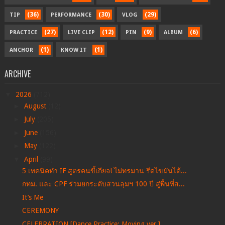
(36)
(30)
(29)
TIP
PERFORMANCE
VLOG
(27)
(12)
(9)
(6)
PRACTICE
LIVE CLIP
PIN
ALBUM
(1)
(1)
ANCHOR
KNOW IT
ARCHIVE
▼
2026
(712)
►
August
(12)
►
July
(205)
►
June
(156)
►
May
(122)
▼
April
(99)
5 เทคนิคทำ IF สูตรคนขี้เกียจ! ไม่ทรมาน รีดไขมันได้...
กทม. และ CPF ร่วมยกระดับสวนลุมฯ 100 ปี สู่พื้นที่ส...
It’s Me
CEREMONY
CELEBRATION [Dance Practice: Moving ver.]