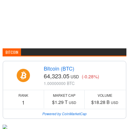
BITCOIN
Bitcoin (BTC)
64,323.05
(-0.28%)
USD
1.00000000 BTC
RANK
MARKET CAP
VOLUME
1
$1.29 T
$18.28 B
USD
USD
Powered by CoinMarketCap