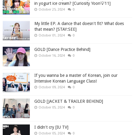
in yogurt ice cream? [Curiosity Yoon💡11]
October 25, 2024
0
My little EP. A dance that doesn't fit? What does
that mean? [STAY:SEE]
October 01, 2024
0
GOLD [Dance Practice Behind]
October 16, 2024
0
If you wanna be a master of Korean, join our
Intensive Korean Language Class!
October 09, 2024
0
GOLD [JACKET & TRAILER BEHIND]
October 05, 2024
0
I didn't cry [IU TV]
October 05, 2024
0