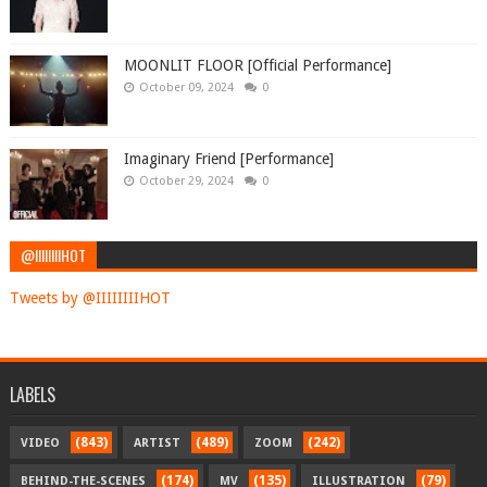
MOONLIT FLOOR [Official Performance]
October 09, 2024
0
Imaginary Friend [Performance]
October 29, 2024
0
@IIIIIIIIHOT
Tweets by @IIIIIIIIHOT
LABELS
(843)
(489)
(242)
VIDEO
ARTIST
ZOOM
(174)
(135)
(79)
BEHIND-THE-SCENES
MV
ILLUSTRATION