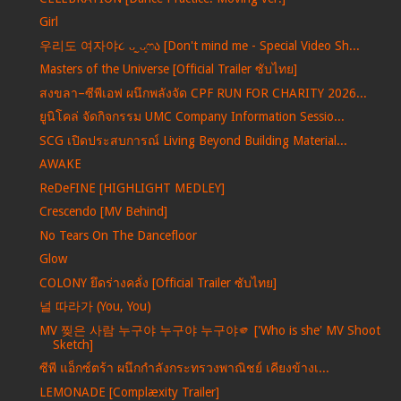
Girl
우리도 여자야૮ ᴗ͈ˬᴗ͈ෆა [Don't mind me - Special Video Sh...
Masters of the Universe [Official Trailer ซับไทย]
สงขลา–ซีพีเอฟ ผนึกพลังจัด CPF RUN FOR CHARITY 2026...
ยูนิโคล่ จัดกิจกรรม UMC Company Information Sessio...
SCG เปิดประสบการณ์ Living Beyond Building Material...
AWAKE
ReDeFINE [HIGHLIGHT MEDLEY]
Crescendo [MV Behind]
No Tears On The Dancefloor
Glow
COLONY ยึดร่างคลั่ง [Official Trailer ซับไทย]
널 따라가 (You, You)
MV 찢은 사람 누구야 누구야 누구야🫵 ['Who is she' MV Shoot
Sketch]
ซีพี แอ็กซ์ตร้า ผนึกกำลังกระทรวงพาณิชย์ เคียงข้างเ...
LEMONADE [Complæxity Trailer]