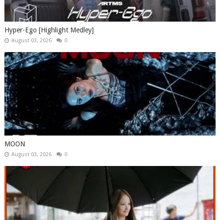
Hyper-Ego [Highlight Medley]
August 03, 2026
0
MOON
August 03, 2026
0