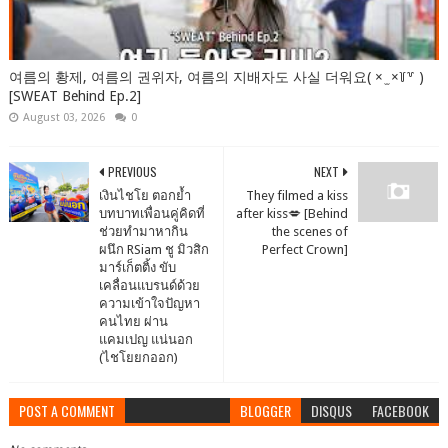
여름의 황제, 여름의 권위자, 여름의 지배자도 사실 더워요( × ̫ ×꒦꒷ )
[SWEAT Behind Ep.2]
August 03, 2026
0
PREVIOUS
NEXT
เงินไชโย ตอกย้ำ
They filmed a kiss
บทบาทเพื่อนคู่คิดที่
after kiss💋 [Behind
ช่วยทำมาหากิน
the scenes of
ผนึก RSiam ชู มิวสิก
Perfect Crown]
มาร์เก็ตติ้ง ขับ
เคลื่อนแบรนด์ด้วย
ความเข้าใจปัญหา
คนไทย ผ่าน
แคมเปญ แน่นอก
(ไชโยยกออก)
POST A COMMENT
BLOGGER
DISQUS
FACEBOOK