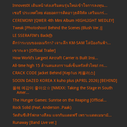
InnovestX เดินหน้าส่งเสริมคนรุ่นใหม่เข้าใจการลงทุน...
เชอรี ประเทศไทย ต่อยอดการติดอาวุธดิจิทัล เสริมแกร่...
CEREMONY [QWER 4th Mini Album HIGHLIGHT MEDLEY]
Tweak [Photoshoot Behind the Scenes (Blush Ver.)]
LE SSERAFIM's Back🎂
ดีกว่าระบบของอเมริกา? เจาะลึก KM-SAM โล่ป้องกันฟ้า...
เขากะลา [Official Trailer]
How World’s Largest Aircraft Carrier is Built Insi...
All-time high 15 ล้านคนสงกรานต์เซ็นทรัลทั่วไทย! กร...
CRACK CODE Jacket Behind [Kep1us 케플러스]
SOOIN DAZED KOREA X kuho plus (APRIL 2026) [BEHIND]
올해 예감이 좋아요☆ [NMIXX: Taking the Stage in South
Amer...
The Hunger Games: Sunrise on the Reaping [Official...
Rock Solid (Feat. Anderson .Paak)
วัตสันชีเสิร์ฟกลางสีลม แจกกันแดดฟรี เพราะแดดเมษามั...
Runaway [Band Live ver.]