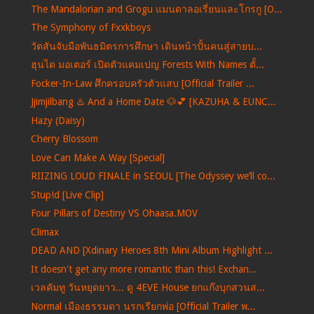
The Mandalorian and Grogu แมนดาลอเรี่ยนและโกรกู [O...
The Symphony of Fxxkboys
วัตสันจับมือพันธมิตรการศึกษา เดินหน้าปั้นคนสู่สายบ...
ฮุนได มอเตอร์ เปิดตัวแคมเปญ Forests With Names ตั้...
Focker-In-Law ศึกครอบครัวตัวแสบ [Official Trailer ...
Jjimjilbang ♨️ And a Home Date 🐶💕 [KAZUHA & EUNC...
Hazy (Daisy)
Cherry Blossom
Love Can Make A Way [Special]
RIIZING LOUD FINALE in SEOUL [The Odyssey we’ll co...
Stup!d [Live Clip]
Four Pillars of Destiny VS Ohaasa.MOV
Climax
DEAD AND [Xdinary Heroes 8th Mini Album Highlight ...
It doesn't get any more romantic than this! Exchan...
เวลคัมทู วันหยุดยาว... ดู 4EVE House ยกแก๊งบุกสวนส...
Normal เมืองธรรมดา นรกเรียกพ่อ [Official Trailer พ...