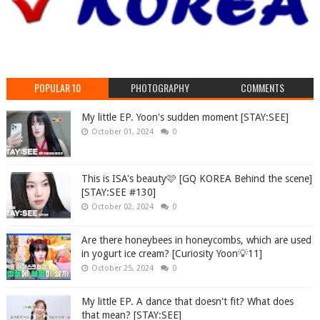
POPULAR 10
PHOTOGRAPHY
COMMENTS
My little EP. Yoon's sudden moment [STAY:SEE]
October 01, 2024
0
This is ISA's beauty🩷 [GQ KOREA Behind the scene]
[STAY:SEE #130]
October 02, 2024
0
Are there honeybees in honeycombs, which are used
in yogurt ice cream? [Curiosity Yoon💡11]
October 25, 2024
0
My little EP. A dance that doesn't fit? What does
that mean? [STAY:SEE]