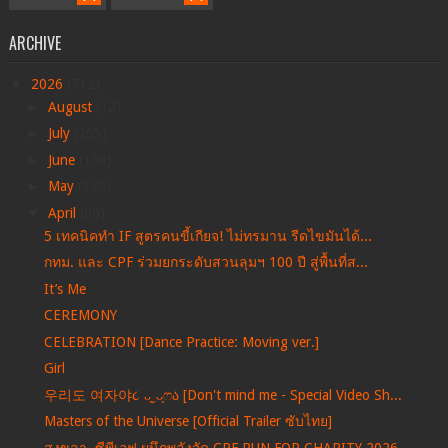
ARCHIVE
▼
2026
(712)
►
August
(12)
►
July
(205)
►
June
(156)
►
May
(122)
▼
April
(99)
5 เทคนิคทำ IF สูตรคนขี้เกียจ! ไม่ทรมาน รีดไขมันได้...
กทม. และ CPF ร่วมยกระดับสวนลุมฯ 100 ปี สู่พื้นที่ส...
It’s Me
CEREMONY
CELEBRATION [Dance Practice: Moving ver.]
Girl
우리도 여자야૮ ᴗ͈ˬᴗ͈ෆა [Don't mind me - Special Video Sh...
Masters of the Universe [Official Trailer ซับไทย]
สงขลา–ซีพีเอฟ ผนึกพลังจัด CPF RUN FOR CHARITY 2026...