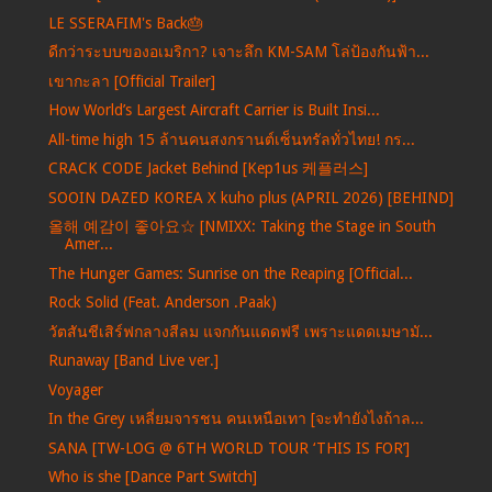
LE SSERAFIM's Back🎂
ดีกว่าระบบของอเมริกา? เจาะลึก KM-SAM โล่ป้องกันฟ้า...
เขากะลา [Official Trailer]
How World’s Largest Aircraft Carrier is Built Insi...
All-time high 15 ล้านคนสงกรานต์เซ็นทรัลทั่วไทย! กร...
CRACK CODE Jacket Behind [Kep1us 케플러스]
SOOIN DAZED KOREA X kuho plus (APRIL 2026) [BEHIND]
올해 예감이 좋아요☆ [NMIXX: Taking the Stage in South
Amer...
The Hunger Games: Sunrise on the Reaping [Official...
Rock Solid (Feat. Anderson .Paak)
วัตสันชีเสิร์ฟกลางสีลม แจกกันแดดฟรี เพราะแดดเมษามั...
Runaway [Band Live ver.]
Voyager
In the Grey เหลี่ยมจารชน คนเหนือเทา [จะทำยังไงถ้าล...
SANA [TW-LOG @ 6TH WORLD TOUR ‘THIS IS FOR’]
Who is she [Dance Part Switch]