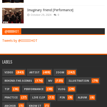
Imaginary Friend [Performance]
October 29, 2024
0
@IIIIIIIIHOT
Tweets by @IIIIIIIIHOT
LABELS
(843)
(489)
(242)
VIDEO
ARTIST
ZOOM
(174)
(135)
(79)
BEHIND-THE-SCENES
MV
ILLUSTRATION
(36)
(30)
(29)
TIP
PERFORMANCE
VLOG
(27)
(12)
(9)
(6)
PRACTICE
LIVE CLIP
PIN
ALBUM
(1)
(1)
ANCHOR
KNOW IT