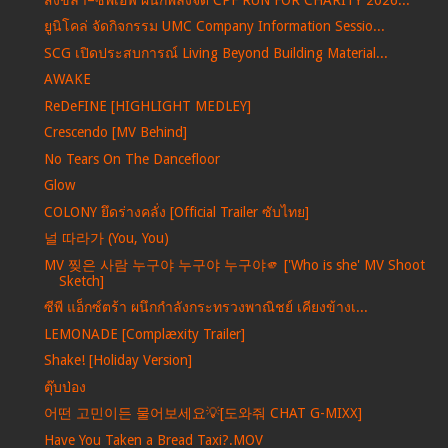
ยูนิโคล่ จัดกิจกรรม UMC Company Information Sessio...
SCG เปิดประสบการณ์ Living Beyond Building Material...
AWAKE
ReDeFINE [HIGHLIGHT MEDLEY]
Crescendo [MV Behind]
No Tears On The Dancefloor
Glow
COLONY ยึดร่างคลั่ง [Official Trailer ซับไทย]
널 따라가 (You, You)
MV 찢은 사람 누구야 누구야 누구야🫵 ['Who is she' MV Shoot
Sketch]
ซีพี แอ็กซ์ตร้า ผนึกกำลังกระทรวงพาณิชย์ เคียงข้างเ...
LEMONADE [Complæxity Trailer]
Shake! [Holiday Version]
ตุ๊บป่อง
어떤 고민이든 물어보세요💡[도와줘 CHAT G-MIXX]
Have You Taken a Bread Taxi?.MOV