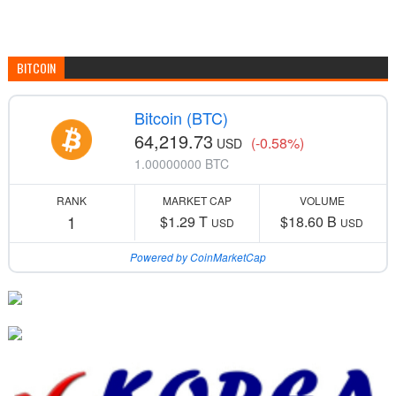
BITCOIN
Bitcoin (BTC)
64,219.73
(-0.58%)
USD
1.00000000 BTC
RANK
MARKET CAP
VOLUME
1
$1.29 T
$18.60 B
USD
USD
Powered by CoinMarketCap