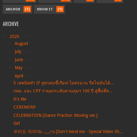
(1)
(1)
ANCHOR
KNOW IT
ARCHIVE
▼
2026
(712)
►
August
(12)
►
July
(205)
►
June
(156)
►
May
(122)
▼
April
(99)
5 เทคนิคทำ IF สูตรคนขี้เกียจ! ไม่ทรมาน รีดไขมันได้...
กทม. และ CPF ร่วมยกระดับสวนลุมฯ 100 ปี สู่พื้นที่ส...
It’s Me
CEREMONY
CELEBRATION [Dance Practice: Moving ver.]
Girl
우리도 여자야૮ ᴗ͈ˬᴗ͈ෆა [Don't mind me - Special Video Sh...