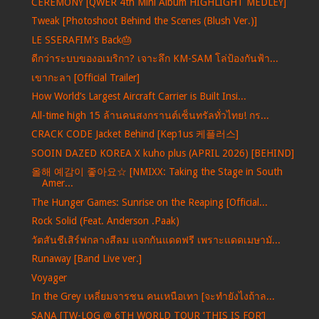
CEREMONY [QWER 4th Mini Album HIGHLIGHT MEDLEY]
Tweak [Photoshoot Behind the Scenes (Blush Ver.)]
LE SSERAFIM's Back🎂
ดีกว่าระบบของอเมริกา? เจาะลึก KM-SAM โล่ป้องกันฟ้า...
เขากะลา [Official Trailer]
How World’s Largest Aircraft Carrier is Built Insi...
All-time high 15 ล้านคนสงกรานต์เซ็นทรัลทั่วไทย! กร...
CRACK CODE Jacket Behind [Kep1us 케플러스]
SOOIN DAZED KOREA X kuho plus (APRIL 2026) [BEHIND]
올해 예감이 좋아요☆ [NMIXX: Taking the Stage in South
Amer...
The Hunger Games: Sunrise on the Reaping [Official...
Rock Solid (Feat. Anderson .Paak)
วัตสันชีเสิร์ฟกลางสีลม แจกกันแดดฟรี เพราะแดดเมษามั...
Runaway [Band Live ver.]
Voyager
In the Grey เหลี่ยมจารชน คนเหนือเทา [จะทำยังไงถ้าล...
SANA [TW-LOG @ 6TH WORLD TOUR ‘THIS IS FOR’]