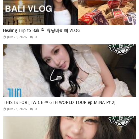
Healing Trip to Bali 🏝️ 휴닝바히에 VLOG
July 28, 2026
0
THIS IS FOR [TWICE @ 6TH WORLD TOUR ep.MINA Pt.2]
July 23, 2026
0