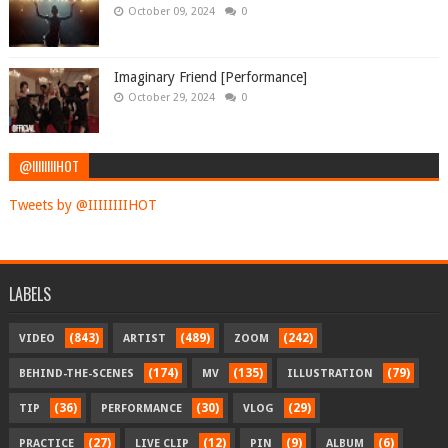
October 09, 2024
0
Imaginary Friend [Performance]
October 29, 2024
0
@IIIIIIIIHOT
Tweets by @IIIIIIIIHOT
LABELS
(843)
(489)
(242)
VIDEO
ARTIST
ZOOM
(174)
(135)
(79)
BEHIND-THE-SCENES
MV
ILLUSTRATION
(36)
(30)
(29)
TIP
PERFORMANCE
VLOG
(27)
(12)
(9)
(6)
PRACTICE
LIVE CLIP
PIN
ALBUM