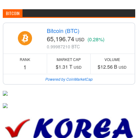
BITCOIN
Bitcoin (BTC)
65,196.74
(0.28%)
USD
0.99987210 BTC
RANK
MARKET CAP
VOLUME
1
$1.31 T
$12.56 B
USD
USD
Powered by CoinMarketCap