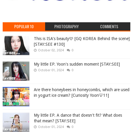
POPULAR 10
PHOTOGRAPHY
COMMENTS
This is ISA's beauty🩷 [GQ KOREA Behind the scene]
[STAY:SEE #130]
October 02, 2024
0
My little EP. Yoon's sudden moment [STAY:SEE]
October 01, 2024
0
Are there honeybees in honeycombs, which are used
in yogurt ice cream? [Curiosity Yoon💡11]
My little EP. A dance that doesn't fit? What does
that mean? [STAY:SEE]
October 01, 2024
0