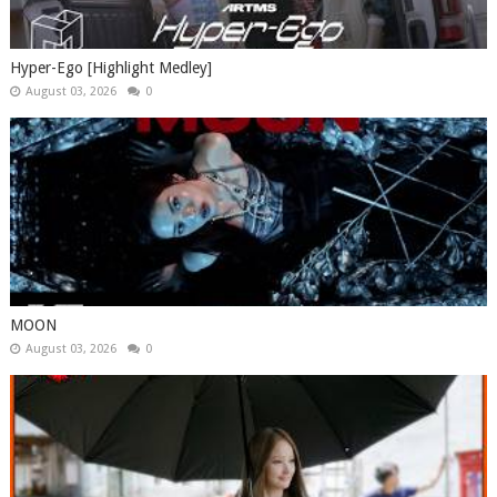
Hyper-Ego [Highlight Medley]
August 03, 2026
0
MOON
August 03, 2026
0