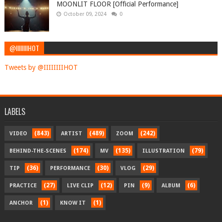
MOONLIT FLOOR [Official Performance]
October 09, 2024
0
@IIIIIIIIHOT
Tweets by @IIIIIIIIHOT
LABELS
(843)
(489)
(242)
VIDEO
ARTIST
ZOOM
(174)
(135)
(79)
BEHIND-THE-SCENES
MV
ILLUSTRATION
(36)
(30)
(29)
TIP
PERFORMANCE
VLOG
(27)
(12)
(9)
(6)
PRACTICE
LIVE CLIP
PIN
ALBUM
(1)
(1)
ANCHOR
KNOW IT