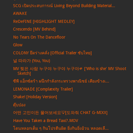
SCG เปิดประสบการณ์ Living Beyond Building Material...
AWAKE
ReDeFINE [HIGHLIGHT MEDLEY]
Crescendo [MV Behind]
No Tears On The Dancefloor
Glow
COLONY ยึดร่างคลั่ง [Official Trailer ซับไทย]
널 따라가 (You, You)
MV 찢은 사람 누구야 누구야 누구야🫵 ['Who is she' MV Shoot
Sketch]
ซีพี แอ็กซ์ตร้า ผนึกกำลังกระทรวงพาณิชย์ เคียงข้างเ...
LEMONADE [Complæxity Trailer]
Shake! [Holiday Version]
ตุ๊บป่อง
어떤 고민이든 물어보세요💡[도와줘 CHAT G-MIXX]
Have You Taken a Bread Taxi?.MOV
โดนหลอกเต็ม ๆ กินโปรตีนผิด ยิ่งกินยิ่งอ้วน หลอดเลื...