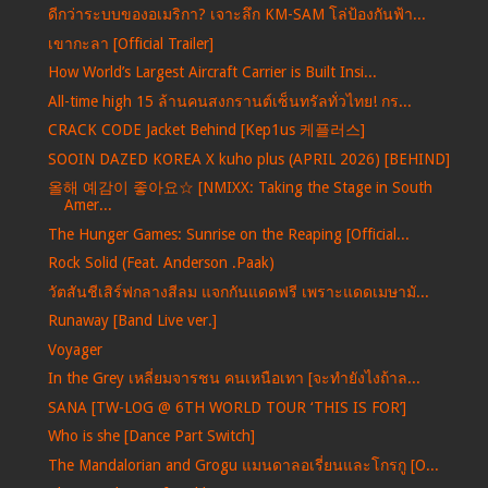
ดีกว่าระบบของอเมริกา? เจาะลึก KM-SAM โล่ป้องกันฟ้า...
เขากะลา [Official Trailer]
How World’s Largest Aircraft Carrier is Built Insi...
All-time high 15 ล้านคนสงกรานต์เซ็นทรัลทั่วไทย! กร...
CRACK CODE Jacket Behind [Kep1us 케플러스]
SOOIN DAZED KOREA X kuho plus (APRIL 2026) [BEHIND]
올해 예감이 좋아요☆ [NMIXX: Taking the Stage in South
Amer...
The Hunger Games: Sunrise on the Reaping [Official...
Rock Solid (Feat. Anderson .Paak)
วัตสันชีเสิร์ฟกลางสีลม แจกกันแดดฟรี เพราะแดดเมษามั...
Runaway [Band Live ver.]
Voyager
In the Grey เหลี่ยมจารชน คนเหนือเทา [จะทำยังไงถ้าล...
SANA [TW-LOG @ 6TH WORLD TOUR ‘THIS IS FOR’]
Who is she [Dance Part Switch]
The Mandalorian and Grogu แมนดาลอเรี่ยนและโกรกู [O...