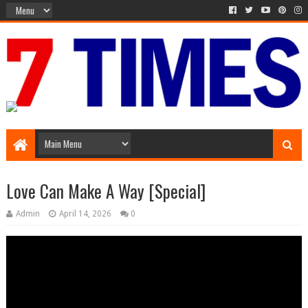
Media Episode
Love Can Make A Way [Special]
Admin
April 14, 2026
0