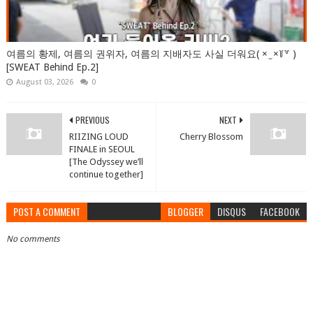
여름의 황제, 여름의 권위자, 여름의 지배자도 사실 더워요( × ̫ ×꒦꒷ )
[SWEAT Behind Ep.2]
August 03, 2026
0
PREVIOUS
NEXT
RIIZING LOUD
Cherry Blossom
FINALE in SEOUL
[The Odyssey we’ll
continue together]
POST A COMMENT
BLOGGER
DISQUS
FACEBOOK
No comments