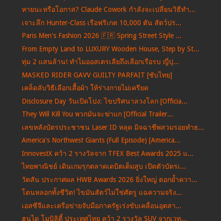
หายนะหรือโอกาส? Claude Cowork กำลังจะเปลี่ยนวิธีทำ...
เจาะลึก Hunter-Class เรือฟริเกต 10,000 ตัน สัตว์ปร...
Paris Men's Fashion 2026 🇫🇷 Spring Street Style ...
From Empty Land to LUXURY Wooden House, Step by St...
ทุ่ม 2 แสนล้าน! ทำไมออสเตรเลียถึงเลือกเรือรบ ญี่ปุ...
MASKED RIDER GAVV GUILTY PARFAIT [ซับไทย]
เคล็ดลับวิธีเลือกเสื้อผ้า ให้ร่างกายไม่เครียด
Disclosure Day วันเปิดโปง: ไขปริศนาลวงโลก [Officia...
They Will Kill You พวกมันจะฆ่าแก [Official Trailer...
เลขหลังบัตรประชาชน Laser ID หลุด มิจฉาชีพสวมรอยทำธ...
America's Northwest Giants (Full Episode) [America...
InnovestX คว้า 2 รางวัลจาก TFEX Best Awards 2025 แ...
ไทยพาณิชย์ เดินเกมรุกตลาดเดบิตเต็มสูบ เปิดตัวบัตรเ...
วัตสัน ประกาศผล HWB Awards 2026 ยิ่งใหญ่ ตอกย้ำควา...
โดนหลอกทั้งชีวิต! ไขมันสัตว์ไม่ใช่ศัตรู แฉความจริง...
เอสซีจีและเครือข่ายจับมือภาครัฐเร่งขับเคลื่อนอุตสา...
ฮุนได โมบิลิตี้ ประเทศไทย คว้า 2 รางวัล SUV จากเวท...