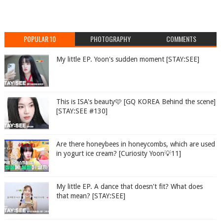
POPULAR 10
PHOTOGRAPHY
COMMENTS
My little EP. Yoon's sudden moment [STAY:SEE]
This is ISA's beauty🩷 [GQ KOREA Behind the scene]
[STAY:SEE #130]
Are there honeybees in honeycombs, which are used
in yogurt ice cream? [Curiosity Yoon💡11]
My little EP. A dance that doesn't fit? What does
that mean? [STAY:SEE]