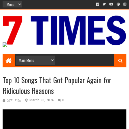
Media Episode
Top 10 Songs That Got Popular Again for
Ridiculous Reasons
삼희 치도
March 30, 2026
0