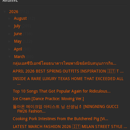
▼
2026
(712)
►
August
(12)
►
July
(205)
►
June
(156)
►
May
(122)
►
April
(99)
▼
March
(69)
กลุ่มเอสซีบีเอกซ์โดยธนาคารไทยพาณิชย์สนับสนุนภารกิจ...
APRIL 2026 BEST SPRING OUTFITS INSPIRATION 🇮🇹 T ...
INSIDE A RARE LUXURY TEXAS HOME THAT EXCEEDED ALL
...
Top 10 Songs That Got Popular Again for Ridiculous...
Ice Cream [Dance Practice: Moving Ver.]
돌아온 메이크업 아티스트 닝 선생님💄 [NINGNING GUCCI
FW26 Fashion...
Cooking Pork Intestines From the Butchered Pig [Vi...
LATEST MARCH FASHION 2026 🇮🇹 MILAN STREET STYLE ...