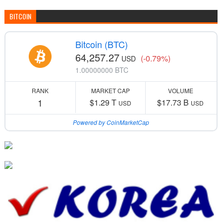
BITCOIN
Bitcoin (BTC)
64,257.27
(-0.79%)
USD
1.00000000 BTC
RANK
MARKET CAP
VOLUME
1
$1.29 T
$17.73 B
USD
USD
Powered by CoinMarketCap