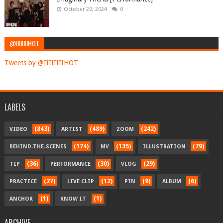
October 29, 2024
0
@IIIIIIIIHOT
Tweets by @IIIIIIIIHOT
LABELS
(843)
(489)
(242)
VIDEO
ARTIST
ZOOM
(174)
(135)
(79)
BEHIND-THE-SCENES
MV
ILLUSTRATION
(36)
(30)
(29)
TIP
PERFORMANCE
VLOG
(27)
(12)
(9)
(6)
PRACTICE
LIVE CLIP
PIN
ALBUM
(1)
(1)
ANCHOR
KNOW IT
ARCHIVE