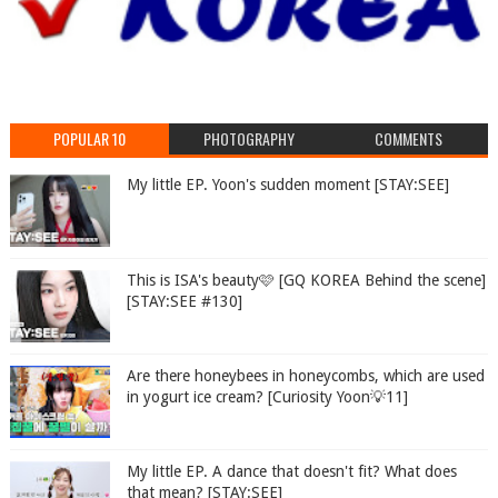
POPULAR 10
PHOTOGRAPHY
COMMENTS
My little EP. Yoon's sudden moment [STAY:SEE]
This is ISA's beauty🩷 [GQ KOREA Behind the scene]
[STAY:SEE #130]
Are there honeybees in honeycombs, which are used
in yogurt ice cream? [Curiosity Yoon💡11]
My little EP. A dance that doesn't fit? What does
that mean? [STAY:SEE]