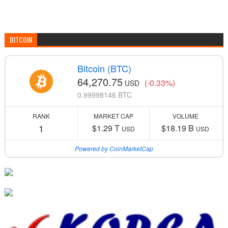
BITCOIN
Bitcoin (BTC)
64,270.75
(-0.33%)
USD
0.99998146 BTC
RANK
MARKET CAP
VOLUME
1
$1.29 T
$18.19 B
USD
USD
Powered by CoinMarketCap