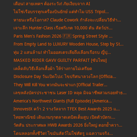
เตือน! สายเทคฯ ต้องระวัง! ภัยเงียบจาก AI
ไม่ใช่เรือบรรทุกเครื่องบินยักษ์ แต่ทำไม USS Tripol...
หายนะหรือโอกาส? Claude Cowork กำลังจะเปลี่ยนวิธีทำ...
เจาะลึก Hunter-Class เรือฟริเกต 10,000 ตัน สัตว์ปร...
Paris Men's Fashion 2026 🇫🇷 Spring Street Style ...
From Empty Land to LUXURY Wooden House, Step by St...
ทุ่ม 2 แสนล้าน! ทำไมออสเตรเลียถึงเลือกเรือรบ ญี่ปุ...
MASKED RIDER GAVV GUILTY PARFAIT [ซับไทย]
เคล็ดลับวิธีเลือกเสื้อผ้า ให้ร่างกายไม่เครียด
Disclosure Day วันเปิดโปง: ไขปริศนาลวงโลก [Officia...
They Will Kill You พวกมันจะฆ่าแก [Official Trailer...
เลขหลังบัตรประชาชน Laser ID หลุด มิจฉาชีพสวมรอยทำธ...
America's Northwest Giants (Full Episode) [America...
InnovestX คว้า 2 รางวัลจาก TFEX Best Awards 2025 แ...
ไทยพาณิชย์ เดินเกมรุกตลาดเดบิตเต็มสูบ เปิดตัวบัตรเ...
วัตสัน ประกาศผล HWB Awards 2026 ยิ่งใหญ่ ตอกย้ำควา...
โดนหลอกทั้งชีวิต! ไขมันสัตว์ไม่ใช่ศัตรู แฉความจริง...