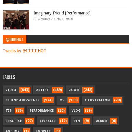
Imaginary Friend [Performance]
October 29, 2024
0
@IIIIIIIIHOT
Tweets by @IIIIIIIIHOT
LABELS
(843)
(489)
(242)
VIDEO
ARTIST
ZOOM
(174)
(135)
(79)
BEHIND-THE-SCENES
MV
ILLUSTRATION
(36)
(30)
(29)
TIP
PERFORMANCE
VLOG
(27)
(12)
(9)
(6)
PRACTICE
LIVE CLIP
PIN
ALBUM
(1)
(1)
ANCHOR
KNOW IT