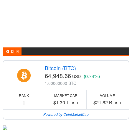
BITCOIN
Bitcoin (BTC)
64,948.66
(0.74%)
USD
1.00000000 BTC
RANK
MARKET CAP
VOLUME
1
$1.30 T
$21.82 B
USD
USD
Powered by CoinMarketCap