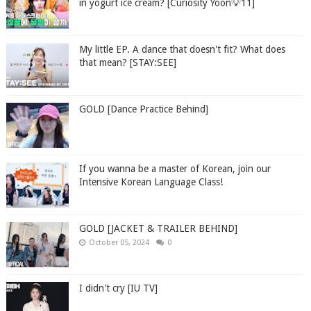
in yogurt ice cream? [Curiosity Yoon💡11]
My little EP. A dance that doesn't fit? What does
that mean? [STAY:SEE]
GOLD [Dance Practice Behind]
If you wanna be a master of Korean, join our
Intensive Korean Language Class!
GOLD [JACKET & TRAILER BEHIND]
October 05, 2024
0
I didn't cry [IU TV]