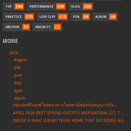
(36)
(30)
(29)
TIP
PERFORMANCE
VLOG
(27)
(12)
(9)
(6)
PRACTICE
LIVE CLIP
PIN
ALBUM
(1)
(1)
ANCHOR
KNOW IT
ARCHIVE
▼
2026
(712)
►
August
(12)
►
July
(205)
►
June
(156)
►
May
(122)
►
April
(99)
▼
March
(69)
กลุ่มเอสซีบีเอกซ์โดยธนาคารไทยพาณิชย์สนับสนุนภารกิจ...
APRIL 2026 BEST SPRING OUTFITS INSPIRATION 🇮🇹 T ...
INSIDE A RARE LUXURY TEXAS HOME THAT EXCEEDED ALL
...