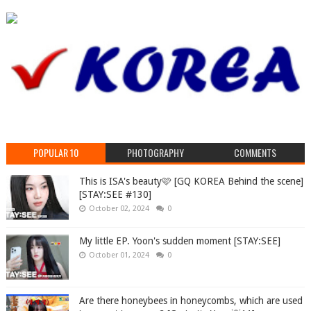
POPULAR 10
PHOTOGRAPHY
COMMENTS
This is ISA's beauty🩷 [GQ KOREA Behind the scene]
[STAY:SEE #130]
October 02, 2024
0
My little EP. Yoon's sudden moment [STAY:SEE]
October 01, 2024
0
Are there honeybees in honeycombs, which are used