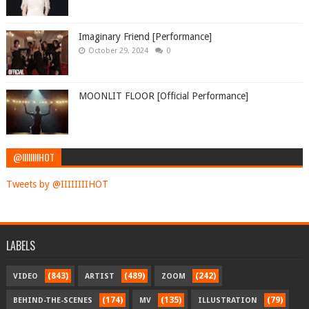
Imaginary Friend [Performance]
October 29, 2024
0
MOONLIT FLOOR [Official Performance]
@IIIIIIIIHOT
Tweets by @IIIIIIIIHOT
LABELS
(843)
(489)
(242)
VIDEO
ARTIST
ZOOM
(174)
(135)
(79)
BEHIND-THE-SCENES
MV
ILLUSTRATION