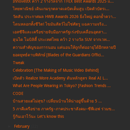
InnovestX คว้า 2 รางวัลจาก TFEX Best Awards 2025 แ...
ไทยพาณิชย์ เดินเกมรุกตลาดเดบิตเต็มสูบ เปิดตัวบัตรเ...
วัตสัน ประกาศผล HWB Awards 2026 ยิ่งใหญ่ ตอกย้ำควา...
โดนหลอกทั้งชีวิต! ไขมันสัตว์ไม่ใช่ศัตรู แฉความจริง...
เอสซีจีและเครือข่ายจับมือภาครัฐเร่งขับเคลื่อนอุตสา...
ฮุนได โมบิลิตี้ ประเทศไทย คว้า 2 รางวัล SUV จากเวท...
ความสำคัญของการนอน แค่นอนให้ถูกก็ต่ออายุได้อีกหลายปี
ยอดยุทธ์ดาบพิทักษ์ [Blades of the Guardians Offici...
Tweak
Celebration [The Making of Music Video Behind]
เปิดตัว Realize More Academy ดันหลักสูตร Real AI L...
What Are People Wearing in Tokyo? [Fashion Trends ...
CODE
บ้านสวยแต่ไม่สุข? เปลี่ยนบ้านให้น่าอยู่ขึ้นด้วย 5 ...
5 ภาคีเครือข่าย ภาครัฐ–ภาคประชาสังคม–ซีพีเอฟ ร่วมข...
รู้กันเอาไว้นะ Let's know this
►
February
(22)