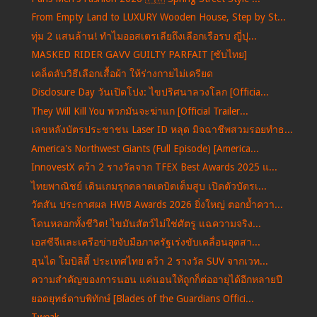
From Empty Land to LUXURY Wooden House, Step by St...
ทุ่ม 2 แสนล้าน! ทำไมออสเตรเลียถึงเลือกเรือรบ ญี่ปุ...
MASKED RIDER GAVV GUILTY PARFAIT [ซับไทย]
เคล็ดลับวิธีเลือกเสื้อผ้า ให้ร่างกายไม่เครียด
Disclosure Day วันเปิดโปง: ไขปริศนาลวงโลก [Officia...
They Will Kill You พวกมันจะฆ่าแก [Official Trailer...
เลขหลังบัตรประชาชน Laser ID หลุด มิจฉาชีพสวมรอยทำธ...
America's Northwest Giants (Full Episode) [America...
InnovestX คว้า 2 รางวัลจาก TFEX Best Awards 2025 แ...
ไทยพาณิชย์ เดินเกมรุกตลาดเดบิตเต็มสูบ เปิดตัวบัตรเ...
วัตสัน ประกาศผล HWB Awards 2026 ยิ่งใหญ่ ตอกย้ำควา...
โดนหลอกทั้งชีวิต! ไขมันสัตว์ไม่ใช่ศัตรู แฉความจริง...
เอสซีจีและเครือข่ายจับมือภาครัฐเร่งขับเคลื่อนอุตสา...
ฮุนได โมบิลิตี้ ประเทศไทย คว้า 2 รางวัล SUV จากเวท...
ความสำคัญของการนอน แค่นอนให้ถูกก็ต่ออายุได้อีกหลายปี
ยอดยุทธ์ดาบพิทักษ์ [Blades of the Guardians Offici...