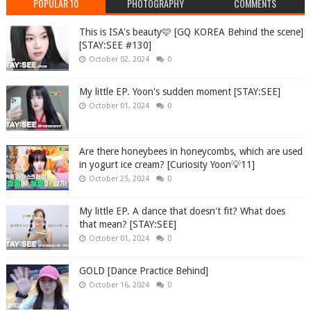
POPULAR 10
PHOTOGRAPHY
COMMENTS
This is ISA's beauty🩷 [GQ KOREA Behind the scene]
[STAY:SEE #130]
October 02, 2024
0
My little EP. Yoon's sudden moment [STAY:SEE]
October 01, 2024
0
Are there honeybees in honeycombs, which are used
in yogurt ice cream? [Curiosity Yoon💡11]
October 25, 2024
0
My little EP. A dance that doesn't fit? What does
that mean? [STAY:SEE]
October 01, 2024
0
GOLD [Dance Practice Behind]
October 16, 2024
0