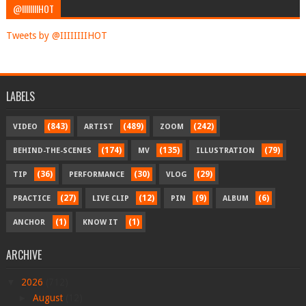
@IIIIIIIIHOT
Tweets by @IIIIIIIIHOT
LABELS
(843)
(489)
(242)
VIDEO
ARTIST
ZOOM
(174)
(135)
(79)
BEHIND-THE-SCENES
MV
ILLUSTRATION
(36)
(30)
(29)
TIP
PERFORMANCE
VLOG
(27)
(12)
(9)
(6)
PRACTICE
LIVE CLIP
PIN
ALBUM
(1)
(1)
ANCHOR
KNOW IT
ARCHIVE
▼
2026
(712)
►
August
(12)