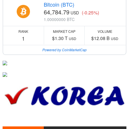
Bitcoin (BTC)
64,784.79
(-0.25%)
USD
1.00000000 BTC
RANK
MARKET CAP
VOLUME
1
$1.30 T
$12.08 B
USD
USD
Powered by CoinMarketCap