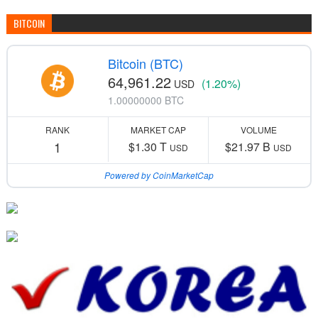
BITCOIN
Bitcoin (BTC)
64,961.22
(1.20%)
USD
1.00000000 BTC
RANK
MARKET CAP
VOLUME
1
$1.30 T
$21.97 B
USD
USD
Powered by CoinMarketCap