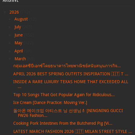
▼
2026
(712)
►
August
(12)
►
July
(205)
►
June
(156)
►
May
(122)
►
April
(99)
▼
March
(69)
กลุ่มเอสซีบีเอกซ์โดยธนาคารไทยพาณิชย์สนับสนุนภารกิจ...
APRIL 2026 BEST SPRING OUTFITS INSPIRATION 🇮🇹 T ...
INSIDE A RARE LUXURY TEXAS HOME THAT EXCEEDED ALL
...
Top 10 Songs That Got Popular Again for Ridiculous...
Ice Cream [Dance Practice: Moving Ver.]
돌아온 메이크업 아티스트 닝 선생님💄 [NINGNING GUCCI
FW26 Fashion...
Cooking Pork Intestines From the Butchered Pig [Vi...
LATEST MARCH FASHION 2026 🇮🇹 MILAN STREET STYLE ...