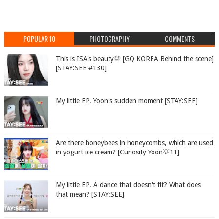
POPULAR 10
PHOTOGRAPHY
COMMENTS
This is ISA's beauty🩷 [GQ KOREA Behind the scene]
[STAY:SEE #130]
My little EP. Yoon's sudden moment [STAY:SEE]
Are there honeybees in honeycombs, which are used
in yogurt ice cream? [Curiosity Yoon💡11]
My little EP. A dance that doesn't fit? What does
that mean? [STAY:SEE]