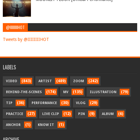
@IIIIIIIIHOT
Tweets by @IIIIIIIIHOT
LABELS
(843)
(489)
(242)
VIDEO
ARTIST
ZOOM
(174)
(135)
(79)
BEHIND-THE-SCENES
MV
ILLUSTRATION
(36)
(30)
(29)
TIP
PERFORMANCE
VLOG
(27)
(12)
(9)
(6)
PRACTICE
LIVE CLIP
PIN
ALBUM
(1)
(1)
ANCHOR
KNOW IT
ARCHIVE