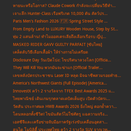
หายนะหรือโอกาส? Claude Cowork กำลังจะเปลี่ยนวิธีทำ...
เจาะลึก Hunter-Class เรือฟริเกต 10,000 ตัน สัตว์ปร...
Paris Men's Fashion 2026 🇫🇷 Spring Street Style ...
From Empty Land to LUXURY Wooden House, Step by St...
ทุ่ม 2 แสนล้าน! ทำไมออสเตรเลียถึงเลือกเรือรบ ญี่ปุ...
MASKED RIDER GAVV GUILTY PARFAIT [ซับไทย]
เคล็ดลับวิธีเลือกเสื้อผ้า ให้ร่างกายไม่เครียด
Disclosure Day วันเปิดโปง: ไขปริศนาลวงโลก [Officia...
They Will Kill You พวกมันจะฆ่าแก [Official Trailer...
เลขหลังบัตรประชาชน Laser ID หลุด มิจฉาชีพสวมรอยทำธ...
America's Northwest Giants (Full Episode) [America...
InnovestX คว้า 2 รางวัลจาก TFEX Best Awards 2025 แ...
ไทยพาณิชย์ เดินเกมรุกตลาดเดบิตเต็มสูบ เปิดตัวบัตรเ...
วัตสัน ประกาศผล HWB Awards 2026 ยิ่งใหญ่ ตอกย้ำควา...
โดนหลอกทั้งชีวิต! ไขมันสัตว์ไม่ใช่ศัตรู แฉความจริง...
เอสซีจีและเครือข่ายจับมือภาครัฐเร่งขับเคลื่อนอุตสา...
ฮุนได โมบิลิตี้ ประเทศไทย คว้า 2 รางวัล SUV จากเวท...