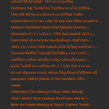
เคล็ดลับวิธีเลือกเสื้อผ้า ให้ร่างกายไม่เครียด
Disclosure Day วันเปิดโปง: ไขปริศนาลวงโลก [Officia...
They Will Kill You พวกมันจะฆ่าแก [Official Trailer...
เลขหลังบัตรประชาชน Laser ID หลุด มิจฉาชีพสวมรอยทำธ...
America's Northwest Giants (Full Episode) [America...
InnovestX คว้า 2 รางวัลจาก TFEX Best Awards 2025 แ...
ไทยพาณิชย์ เดินเกมรุกตลาดเดบิตเต็มสูบ เปิดตัวบัตรเ...
วัตสัน ประกาศผล HWB Awards 2026 ยิ่งใหญ่ ตอกย้ำควา...
โดนหลอกทั้งชีวิต! ไขมันสัตว์ไม่ใช่ศัตรู แฉความจริง...
เอสซีจีและเครือข่ายจับมือภาครัฐเร่งขับเคลื่อนอุตสา...
ฮุนได โมบิลิตี้ ประเทศไทย คว้า 2 รางวัล SUV จากเวท...
ความสำคัญของการนอน แค่นอนให้ถูกก็ต่ออายุได้อีกหลายปี
ยอดยุทธ์ดาบพิทักษ์ [Blades of the Guardians Offici...
Tweak
Celebration [The Making of Music Video Behind]
เปิดตัว Realize More Academy ดันหลักสูตร Real AI L...
What Are People Wearing in Tokyo? [Fashion Trends ...