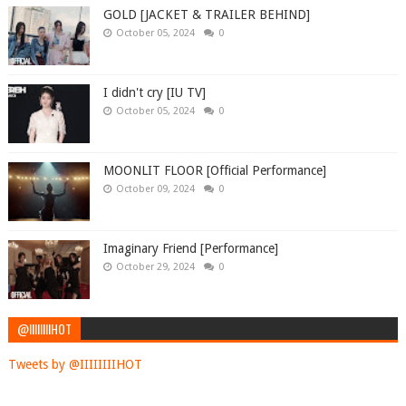
GOLD [JACKET & TRAILER BEHIND]
October 05, 2024
0
I didn't cry [IU TV]
October 05, 2024
0
MOONLIT FLOOR [Official Performance]
October 09, 2024
0
Imaginary Friend [Performance]
October 29, 2024
0
@IIIIIIIIHOT
Tweets by @IIIIIIIIHOT