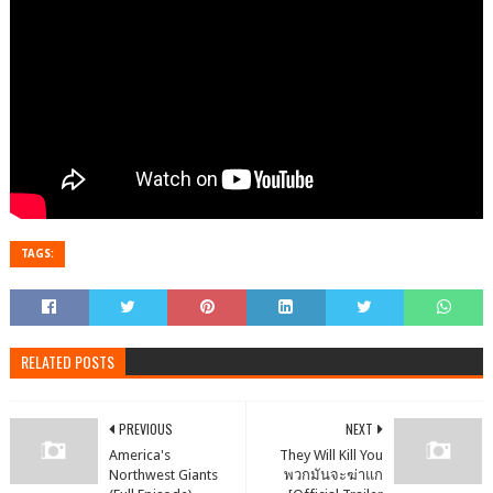
TAGS:
RELATED POSTS
PREVIOUS
NEXT
America's
They Will Kill You
Northwest Giants
พวกมันจะฆ่าแก