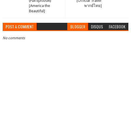
(Full Episode)
[Official Trailer
[America the
พากย์ไทย]
Beautiful]
POST A COMMENT
BLOGGER
DISQUS
FACEBOOK
No comments