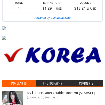
RANK
MARKET CAP
VOLUME
1
$1.29 T
$18.21 B
USD
USD
Powered by CoinMarketCap
POPULAR 10
PHOTOGRAPHY
COMMENTS
My little EP. Yoon's sudden moment [STAY:SEE]
October 01, 2024
0