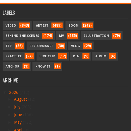
LABELS
(843)
(489)
(242)
VIDEO
ARTIST
ZOOM
(174)
(135)
(79)
BEHIND-THE-SCENES
MV
ILLUSTRATION
(36)
(30)
(29)
TIP
PERFORMANCE
VLOG
(27)
(12)
(9)
(6)
PRACTICE
LIVE CLIP
PIN
ALBUM
(1)
(1)
ANCHOR
KNOW IT
ARCHIVE
▼
2026
(712)
►
August
(12)
►
July
(205)
►
June
(156)
►
May
(122)
►
April
(99)