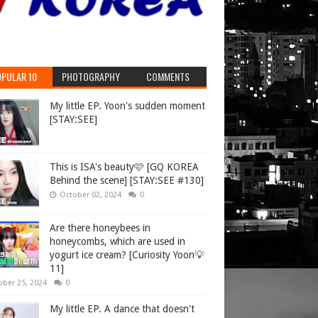
PULAR 10
PHOTOGRAPHY
COMMENTS
My little EP. Yoon's sudden moment
[STAY:SEE]
This is ISA's beauty🩷 [GQ KOREA
Behind the scene] [STAY:SEE #130]
October 02, 2024
0
Are there honeybees in
honeycombs, which are used in
yogurt ice cream? [Curiosity Yoon💡
11]
ober 25, 2024
0
My little EP. A dance that doesn't