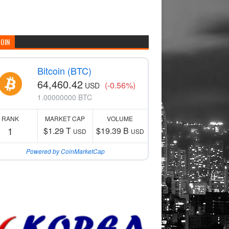
COIN
Bitcoin (BTC)
64,460.42
(-0.56%)
USD
1.00000000 BTC
RANK
MARKET CAP
VOLUME
1
$1.29 T
$19.39 B
USD
USD
Powered by CoinMarketCap