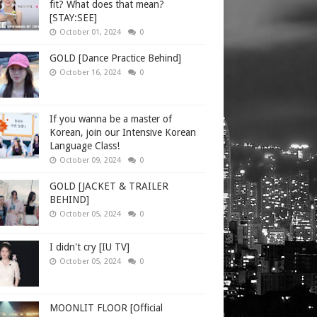
fit? What does that mean?
[STAY:SEE]
October 01, 2024
0
GOLD [Dance Practice Behind]
October 16, 2024
0
If you wanna be a master of
Korean, join our Intensive Korean
Language Class!
October 09, 2024
0
GOLD [JACKET & TRAILER
BEHIND]
October 05, 2024
0
I didn't cry [IU TV]
October 05, 2024
0
MOONLIT FLOOR [Official