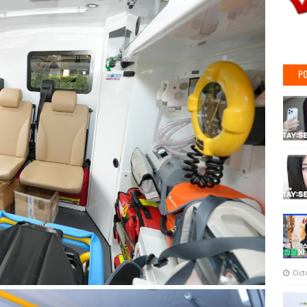
PO
Oct