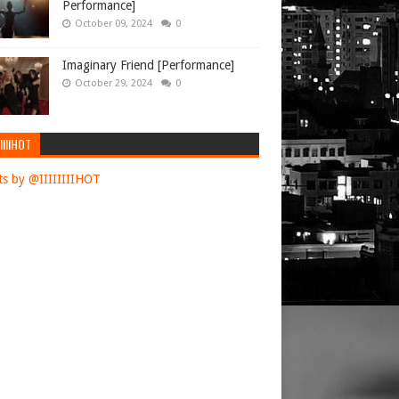
Performance]
October 09, 2024
0
Imaginary Friend [Performance]
October 29, 2024
0
IIIIHOT
s by @IIIIIIIIHOT