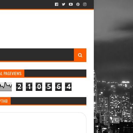
AL PAGEVIEWS
2
1
0
5
6
4
/THB