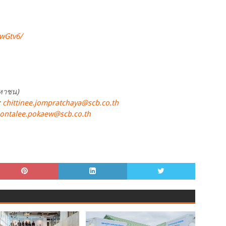
wGtv6/
มหาชน)
:
chittinee.jompratchaya@scb.co.th
ontalee.pokaew@scb.co.th