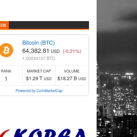
COIN
Bitcoin (BTC)
64,382.81
(-0.21%)
USD
1.00024107 BTC
RANK
MARKET CAP
VOLUME
1
$1.29 T
$18.27 B
USD
USD
Powered by CoinMarketCap