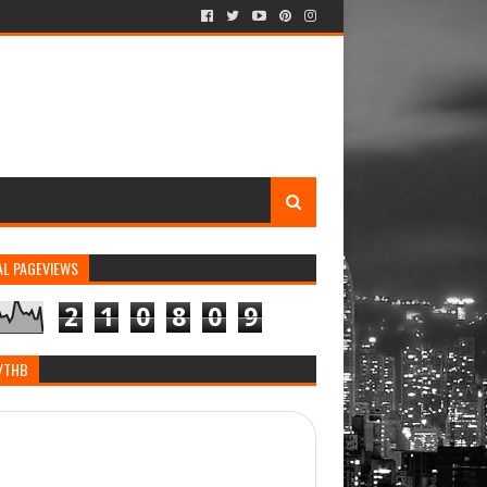
AL PAGEVIEWS
2
1
0
8
0
9
/THB