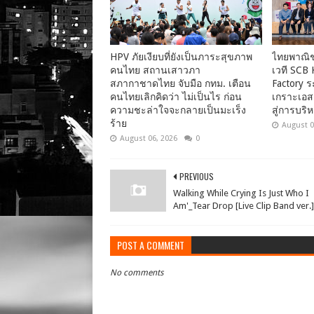
HPV ภัยเงียบที่ยังเป็นภาระสุขภาพ
ไทยพาณิชย
คนไทย สถานเสาวภา
เวที SCB 
สภากาชาดไทย จับมือ กทม. เตือน
Factory ร
คนไทยเลิกคิดว่า ไม่เป็นไร ก่อน
เกราะเอสเอ
ความชะล่าใจจะกลายเป็นมะเร็ง
สู่การบริห
ร้าย
August 0
August 06, 2026
0
PREVIOUS
Walking While Crying Is Just Who I
Am'_Tear Drop [Live Clip Band ver.]
POST A COMMENT
No comments