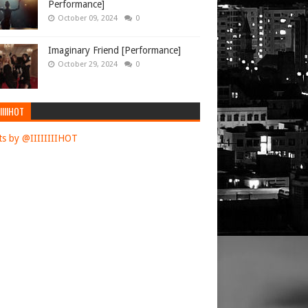
Performance]
October 09, 2024
0
Imaginary Friend [Performance]
October 29, 2024
0
IIIIHOT
s by @IIIIIIIIHOT