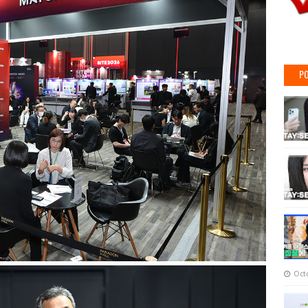
PO
Oct