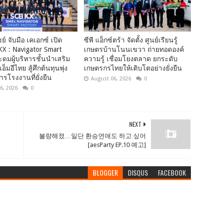
์ จับมือ เคเอกซ์ เปิด
ซีพี แอ็กซ์ตร้า จัดตั้ง ศูนย์เรียนรู้
KX : Navigator Smart
เกษตรบ้านโนนเขวา ถ่ายทอดองค์
ะดมผู้บริหารชั้นนำเสริม
ความรู้ เชื่อมโยงตลาด ยกระดับ
็มอีไทย สู้ศึกต้นทุนพุ่ง
เกษตรกรไทยให้เติบโตอย่างยั่งยืน
ารโรงงานที่ยั่งยืน
August 06, 2026
0
6, 2026
0
NEXT
불량해졌…일단 환승연애도 하고 싶어
[aesParty EP.10 예고]
BLOGGER
DISQUS
FACEBOOK