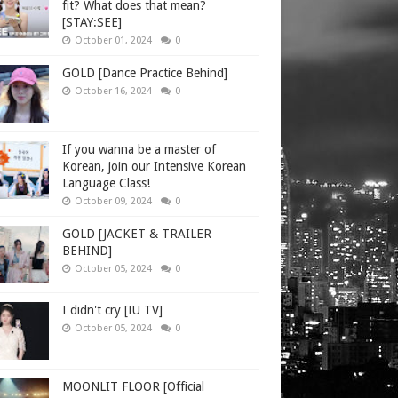
fit? What does that mean?
[STAY:SEE]
October 01, 2024
0
GOLD [Dance Practice Behind]
October 16, 2024
0
If you wanna be a master of
Korean, join our Intensive Korean
Language Class!
October 09, 2024
0
GOLD [JACKET & TRAILER
BEHIND]
October 05, 2024
0
I didn't cry [IU TV]
October 05, 2024
0
MOONLIT FLOOR [Official