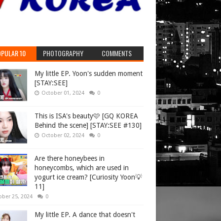
PULAR 10
PHOTOGRAPHY
COMMENTS
My little EP. Yoon's sudden moment
[STAY:SEE]
October 01, 2024
0
This is ISA's beauty🩷 [GQ KOREA
Behind the scene] [STAY:SEE #130]
October 02, 2024
0
Are there honeybees in
honeycombs, which are used in
yogurt ice cream? [Curiosity Yoon💡
11]
ober 25, 2024
0
My little EP. A dance that doesn't