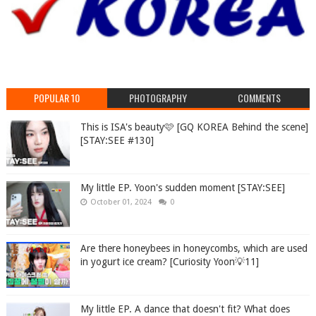
POPULAR 10
PHOTOGRAPHY
COMMENTS
This is ISA's beauty🩷 [GQ KOREA Behind the scene]
[STAY:SEE #130]
My little EP. Yoon's sudden moment [STAY:SEE]
October 01, 2024
0
Are there honeybees in honeycombs, which are used
in yogurt ice cream? [Curiosity Yoon💡11]
My little EP. A dance that doesn't fit? What does