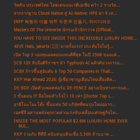
วัตสัน ประเทศไทย โดดเด่นบนเวทีเอเชีย คว้า 2 รางวัล...
จากรากฐาน Cloud-Native สู่ AI-Native: HPE ผ่า 9 เท...
INFP 복뚱의 이불 밖🍑 두쫀쿠 만들기, 하이디라오
Masters Of The Universe นักรบเจ้าจักรวาล [Official...
YOU HAVE TO SEE INSIDE THIS INCREDIBLE LUXURY HOME...
4EVE Halo, Jakarta 🇮🇩 มาครั้งแรก! ประทับใจไม่รู้...
เปิด Top 3 กองทุนผลตอบแทนดีที่สุด ในปี 2568 ของแต่...
SCB 10X จับมือศิริราชฯ นำ Typhoon AI ผลักดันวงการแ...
SCBX ก้าวขึ้นสู่อันดับ 6 Top 50 Companies in Thail...
KKP Year Ahead 2026: ผู้เชี่ยวชาญเตือนไทยเสี่ยงติด...
DE-BDE เปิดตัวแพลตฟอร์ม DE-FENCE อย่างเป็นทางการแล...
3 ขั้นตอน IF มือใหม่สำเร็จไว 10 เท่า [Doctor Top L...
อายิโนะโมะโต๊ะ ขึ้นแท่น 50 บริษัทที่คนรุ่นใหม่อยาก...
เอสซีจี ผสานพลังทุกภาคส่วนเร่งขับเคลื่อนเศรษฐกิจไท...
INSIDE THE MOST POPULAR $2.8M LUXURY HOME EVER
BUI...
KKP ร่วมกับ ทีทีบี สนับสนุนสินเชื่อ 5,300 ล้านบาท ...