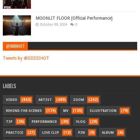
MOONLIT FLOOR [Official Performance]
October 09, 2024
0
@IIIIIIIIHOT
Tweets by @IIIIIIIIHOT
LABELS
(843)
(489)
(242)
VIDEO
ARTIST
ZOOM
(174)
(135)
(79)
BEHIND-THE-SCENES
MV
ILLUSTRATION
(36)
(30)
(29)
TIP
PERFORMANCE
VLOG
(27)
(12)
(9)
(6)
PRACTICE
LIVE CLIP
PIN
ALBUM