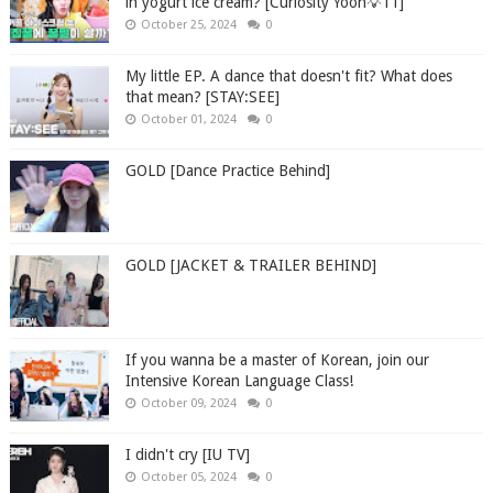
in yogurt ice cream? [Curiosity Yoon💡11]
October 25, 2024
0
My little EP. A dance that doesn't fit? What does
that mean? [STAY:SEE]
October 01, 2024
0
GOLD [Dance Practice Behind]
GOLD [JACKET & TRAILER BEHIND]
If you wanna be a master of Korean, join our
Intensive Korean Language Class!
October 09, 2024
0
I didn't cry [IU TV]
October 05, 2024
0