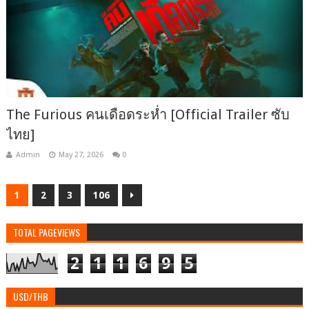
The Furious คนเดือดระห่ำ [Official Trailer ซับ
ไทย]
Admin
May 27, 2026
0
1
2
3
106
TOTAL PAGEVIEWS
2
1
1
6
9
5
USD/THB