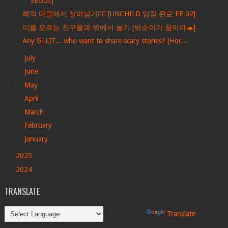
SEOUL]
해적 마을에서 살아남기🏴‍☠️ [UNCHILD 입장 완료 EP.02]
이름 모르는 친구들과 밖에서 놀기 [밖순이가 꿈이야🐢]
Any GLLIT... who want to share scary stories? [Hor...
►
July
(205)
►
June
(156)
►
May
(122)
►
April
(99)
►
March
(69)
►
February
(22)
►
January
(27)
►
2025
(228)
►
2024
(113)
TRANSLATE
Powered by
Translate