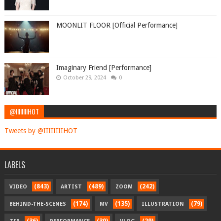
MOONLIT FLOOR [Official Performance]
Imaginary Friend [Performance]
October 29, 2024
0
@IIIIIIIIHOT
Tweets by @IIIIIIIIHOT
LABELS
(843)
(489)
(242)
VIDEO
ARTIST
ZOOM
(174)
(135)
(79)
BEHIND-THE-SCENES
MV
ILLUSTRATION