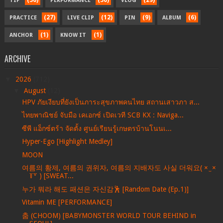
(36)
(30)
(29)
TIP
PERFORMANCE
VLOG
(27)
(12)
(9)
(6)
PRACTICE
LIVE CLIP
PIN
ALBUM
(1)
(1)
ANCHOR
KNOW IT
ARCHIVE
▼
2026
(712)
▼
August
(12)
HPV ภัยเงียบที่ยังเป็นภาระสุขภาพคนไทย สถานเสาวภา ส...
ไทยพาณิชย์ จับมือ เคเอกซ์ เปิดเวที SCB KX : Naviga...
ซีพี แอ็กซ์ตร้า จัดตั้ง ศูนย์เรียนรู้เกษตรบ้านโนนเ...
Hyper-Ego [Highlight Medley]
MOON
여름의 황제, 여름의 권위자, 여름의 지배자도 사실 더워요( × ̫ ×
꒦꒷ ) [SWEAT...
누가 뭐라 해도 패션은 자신감🕺 [Random Date (Ep.1)]
Vitamin ME [PERFORMANCE]
춤 (CHOOM) [BABYMONSTER WORLD TOUR BEHIND in