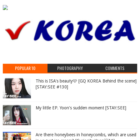
POPULAR 10
PHOTOGRAPHY
COMMENTS
This is ISA's beauty🩷 [GQ KOREA Behind the scene]
[STAY:SEE #130]
My little EP. Yoon's sudden moment [STAY:SEE]
Are there honeybees in honeycombs, which are used